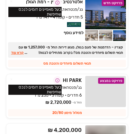
אלטרנטיב קצרין - רמת הגולן
פרויקט חדש
גג/פנטהאוז, גמלא, קצרין
בעל מאפיינים דומים לנכס
שחיפשת
5 חדרים • קומה 4 • 147 מ״ר
למידע נוסף
קצרין ‏– הזדמנות של פעם בגולן. ‏מגוון דירות החל מ- ‏1,257,000 ‏₪ עם
תנאי תשלום מיוחדים והטבת מס'! בקרוב מתחילים לבנות!
...
קרא עוד
תנאי תשלום מיוחדים והטבת מס
HI PARK
פרויקט במבצע
בעל מאפיינים דומים לנכס
גג/פנטהאוז, פנחס ספיר, מגדל העמק
שחיפשת
6 חדרים • קומה 3 • 255 מ״ר
2,720,000 ₪
החל מ-
מסלול מימון 20/80
₪ 4,200,000