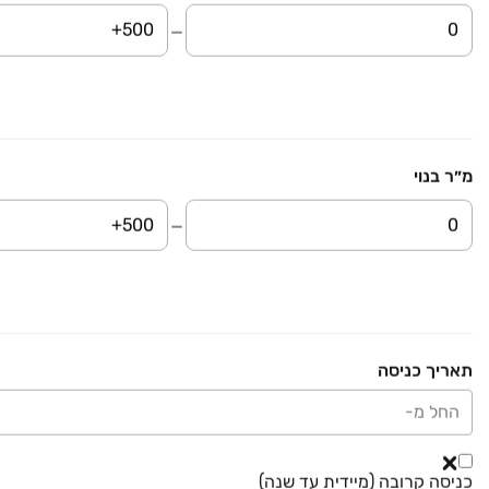
מוצרים
דרושים
עוד באתר
מ״ר בנוי
יד2 אתכם בכל מקום
הורידו את האפליקציה וקבלו עדכונים בזמן אמת
תאריך כניסה
החל מ-
כל הזכויות שמורות לחברת קורל תל מפעילת יד2 - מודעות: דרושים, דירות להשכרה,
דירות למכירה, בתים להשכרה, העברת בתים, הובלות, לימודים, קניות, בעלי מקצוע,
אצבע, תיירות ועוד. אין לעשות שימוש בכל התכנים המופיעים באתר יד2.
כניסה קרובה (מיידית עד שנה)