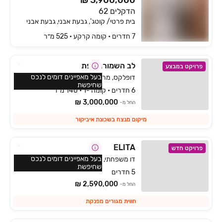
₪ 3,900,000
הדקלים 62
בית פרטי/ קוטג', גבעת אבני, גבעת אבני
7 חדרים • קומה ‎קרקע‏ • 525 מ״ר
לב השמורה צפת
פרויקט במבצע
בעל מאפיינים דומים לנכס
דופלקס, מרום כנען איביקור, צפת
שחיפשת
6 חדרים • קומה -1 • 140 מ״ר
3,000,000 ₪
החל מ-
מיקום מנצח בשכונת איביקור
ELITA
פרויקט חדש
בעל מאפיינים דומים לנכס
דו משפחתי, הפרחים, כפר ורדים
שחיפשת
5 חדרים
2,590,000 ₪
החל מ-
חווית מגורים מפנקת