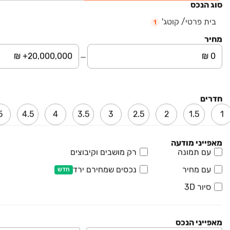
סוג הנכס
החרש
פרויקט חדש
בית פרטי/ קוטג'
1
דירת גן, השכונה המערבית, מגדל העמק
מחיר
7 חדרים • קומה קרקע • 204 מ״ר
3,400,000 ₪
החל מ-
הטבת מימון בלעדית 15/85!
חדרים
More כרמים
פרויקט חדש
5
4.5
4
3.5
3
2.5
2
1.5
1
בזלת 6, שאר העיר, כפר תבור
להמחשה
מאפייני מודעה
עם תמונה
רק מושבים וקיבוצים
יבנאל מגרשים - 8/1/1 + 8/1/2
עם מחיר
נכסים שמחירם ירד
פרויקט חדש
חדש
ישראל שרפמן 1, יבנאל, יבנאל
סיור 3D
להמחשה
מאפייני הנכס