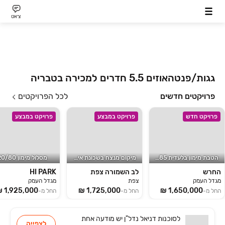
צ׳אט
גגות/פנטהאוזים 5.5 חדרים למכירה בטבריה
פרויקטים חדשים
לכל הפרויקטים
פרויקט חדש
פרויקט במבצע
פרויקט במבצע
הטבת מימון בלעדית 15/85!
מיקום מנצח בשכונת איביקור
מסלול מימון 20/80
החרש
לב השמורה צפת
HI PARK
מגדל העמק
צפת
מגדל העמק
החל מ-
החל מ-
החל מ-
לסוכנות
דניאל נדל"ן
יש
מודעה אחת
לצפייה