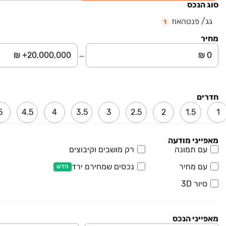
סוג הנכס
בן גוריון, טבריה
גג/ פנטהאוז
1
להמחשה
מחיר
יובלים במושבה, טבריה
פרויקט חדש
משה שרת 1172, שיכון ד, טבריה
להמחשה
חדרים
5
4.5
4
3.5
3
2.5
2
1.5
1
עמוד 1 מתוך 1
מאפייני מודעה
עם תמונה
רק מושבים וקיבוצים
ראשי
נדל״ן למכירה
גגות/פנטהאוזים בצפון והעמקים
עם מחיר
נכסים שמחירם ירד
חדש
טבריה
אזור הכנרת והסביבה
סיור 3D
עמודי מודעות דומות
מאפייני הנכס