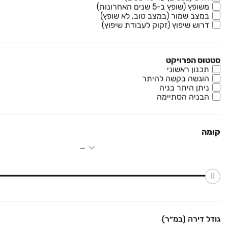
משופץ (שופץ ב-5 שנים האחרונות)
למצוא דירה למכירה. המערכת תסמן עבורכם את מיקומי הדירות
במצב שמור (במצב טוב, לא שופץ)
הזמינות, ותוכלו להקליק על כל סימון כדי לצפות במודעה ובפרטי
דרוש שיפוץ (זקוק לעבודת שיפוץ)
ההתקשרות עם בעלי הדירה.
סטטוס הפרויקט
נדל"ן
תכנון ראשוני
הוגשה בקשה להיתר
ניתן היתר בניה
רכב
הבניה הסתיימה
מוצרים
קומה
דרושים
עוד באתר
יד2 אתכם בכל מקום
גודל דירה (במ״ר)
הורידו את האפליקציה וקבלו עדכונים בזמן אמת