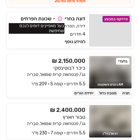
מסלול מימון 20/80
דונה בחריש 2 - שכונת הפרחים
פרויקט במבצע
בעל מאפיינים דומים לנכס
דירה, הפרחים, חריש
שחיפשת
4 חדרים
למידע נוסף
₪ 2,150,000
בלעדי
כיכר ז'בוטינסקי
גג/ פנטהאוז, קרית שמואל, טבריה
5.5 חדרים • קומה ‎5‏ • 209 מ״ר
AM נכסים והשקעות
חניה
מטבח גדול
יחידת הורים
₪ 2,400,000
טבור הארץ
גג/ פנטהאוז, קרית שמואל, טבריה
5.5 חדרים • קומה ‎7‏ • 230 מ״ר
דניאל נדל"ן