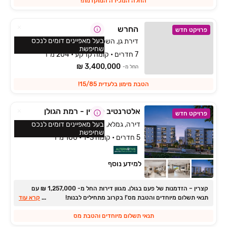
החלה המכירה המוקדמת!
החרש
פרויקט חדש
בעל מאפיינים דומים לנכס
דירת גן, השכונה המערבית, מגדל העמק
שחיפשת
7 חדרים • קומה קרקע • 204 מ״ר
3,400,000 ₪
החל מ-
הטבת מימון בלעדית 15/85!
אלטרנטיב קצרין - רמת הגולן
פרויקט חדש
דירה, גמלא, קצרין
בעל מאפיינים דומים לנכס
שחיפשת
5 חדרים • קומה 1-3 • 100 מ״ר
למידע נוסף
קצרין ‏– הזדמנות של פעם בגולן. ‏מגוון דירות החל מ- ‏1,257,000 ‏₪ עם
תנאי תשלום מיוחדים והטבת מס'! בקרוב מתחילים לבנות!
...
קרא עוד
תנאי תשלום מיוחדים והטבת מס