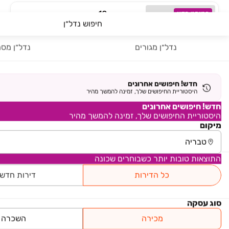
השופטים 10
פרויקט חדש
חיפוש נדל״ן
10, רמת כנרת, טבריה
נדל״ן מגורים
נדל״ן מסח
להמחשה
AGAM RESIDENCE
פרויקט חדש
חדש! חיפושים אחרונים
היסטוריית החיפושים שלך, זמינה להמשך מהיר
הבנים 16, העיר העתיקה, טבריה
חדש! חיפושים אחרונים
היסטוריית החיפושים שלך, זמינה להמשך מהיר
להמחשה
מיקום
גוזלן את נחום-שכ' דוד רמז
פרויקט חדש
התוצאות טובות יותר כשבוחרים שכונה
אחד העם 69, שיכון עובדים, טבריה
כל הדירות
דירות חדש
להמחשה
סוג עסקה
מכירה
השכרה
שכ' פלוס 200 חלקה 31
פרויקט חדש