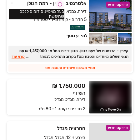
אלטרנטיב קצרין - רמת הגולן
פרויקט חדש
דירה, גמלא, קצרין
בעל מאפיינים דומים לנכס
שחיפשת
5 חדרים • קומה 1-3 • 100 מ״ר
למידע נוסף
קצרין ‏– הזדמנות של פעם בגולן. ‏מגוון דירות החל מ- ‏1,257,000 ‏₪ עם
תנאי תשלום מיוחדים והטבת מס'! בקרוב מתחילים לבנות!
...
קרא עוד
תנאי תשלום מיוחדים והטבת מס
₪ 1,750,000
השיזף
דירה, מגדל, מגדל
2 חדרים • קומה ‎1‏ • 80 מ״ר
Move On נדל"ן
החרצית מגדל
פרויקט חדש
הצבעוני 12, מגדל, מגדל