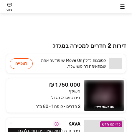
צ׳אט
דירות 2 חדרים למכירה במגדל
לסוכנות
Move On נדל"ן
יש
מודעה אחת
לצפייה
שמתאימה
לחיפוש שלך.
₪ 1,750,000
השיזף
דירה, מגדל, מגדל
2 חדרים • קומה ‎1‏ • 80 מ״ר
Move On נדל"ן
KAVA‏
פרויקט חדש
בעל מאפיינים דומים לנכס
דירת גן, מול ארבל, טבריה