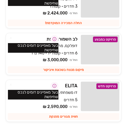
שחיפשת
3 חדרים • קומה 1
2,424,000 ₪
החל מ-
החלה המכירה המוקדמת!
לב השמורה צפת
פרויקט במבצע
בעל מאפיינים דומים לנכס
דופלקס, מרום כנען איביקור, צפת
שחיפשת
6 חדרים • קומה -1 • 140 מ״ר
3,000,000 ₪
החל מ-
מיקום מנצח בשכונת איביקור
ELITA
פרויקט חדש
בעל מאפיינים דומים לנכס
דו משפחתי, הפרחים, כפר ורדים
שחיפשת
5 חדרים
2,590,000 ₪
החל מ-
חווית מגורים מפנקת