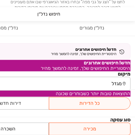
לחצו על "הצג על גבי מפה" ובחרו באזור הגיאוגרפי שבו אתם מעוניינים
למצוא דירה למכירה. המערכת תסמן עבורכם את מיקומי הדירות
הזמינות, ותוכלו להקליק על כל סימון כדי לצפות במודעה ובפרטי
חיפוש נדל״ן
ההתקשרות עם בעלי הדירה.
נדל״ן מגורים
נדל״ן מסח
נדל"ן
חדש! חיפושים אחרונים
היסטוריית החיפושים שלך, זמינה להמשך מהיר
רכב
חדש! חיפושים אחרונים
היסטוריית החיפושים שלך, זמינה להמשך מהיר
מוצרים
מיקום
דרושים
התוצאות טובות יותר כשבוחרים שכונה
עוד באתר
כל הדירות
דירות חדש
סוג עסקה
מכירה
השכרה
יד2 אתכם בכל מקום