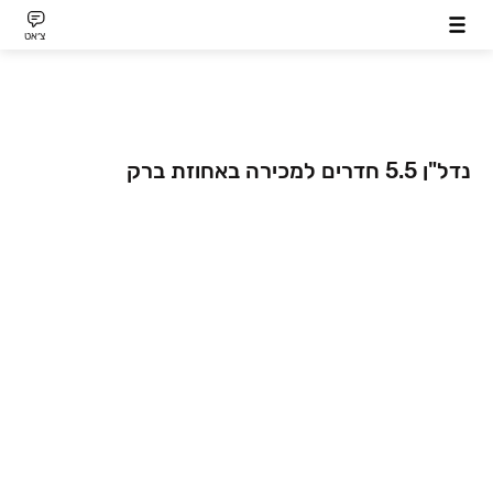
צ׳אט
נדל"ן 5.5 חדרים למכירה באחוזת ברק