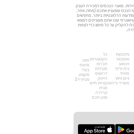
רה בקלות ובמהירות. מאגר הנכסים למכירה הענק
הנכס שמעניין אתכם (מחוז, אזור,
מודעות הרלוונטיות ביותר. מחפשים
יאוגרפי שבו אתם מעוניינים למצוא
ו להקליק על כל סימון כדי לצפות
רה.
דרושים
עוד
באתר
ותינוקות
כל
אספנות
הקטגוריות
חיות
וינטאג
חברות
מחמד
בית ולייף
מובילות
בעלי
סטייל
דרושים
מקצוע
גינון וחוץ
הייטק
מגזין יד2
משרד וריהוט
קורות חיים
מגזין
קריירה
סוכן חכם