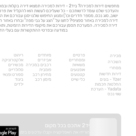
מחפשים דירות למכירה? ביד2 - דירות למכירה תמצאו די
והעדכני שלנו עומד לרשותכם - כל שעליכם לעשות הוא להקליד את פרטי 
ישוב, סוג נכס, מספר חדרים וכו') ומנוע החיפוש שלנו יסנן עבורכם את ה
דירה למכירה באזור ספציפי? לחצו על "הצג על גבי מפה" ובחרו באזור הג
דירה למכירה. המערכת תסמן עבורכם את מיקומי הדירות הזמינות, ותוכל
במודעה ובפרטי ההתקשרות עם בעלי הדי
נדל"ן
רכב
מוצרים
פרטיים
מיוחדים
ריהוט
מכירה
ומסחריים
אביזרים
אלקטרוניקה
השכרה
משאיות
רכבים במכירה
מכשירים
מסחרי
אופנועים
פומבית
סלולריים
דירות חדשות
קטנועים
מחירון רכב
ספורט ופנאי
Yzer - בונים
כלי שייט
מימון רכב
ביגוד
החלטות חכמות
ילדים
Yadata - הערכת
שווי נכס
יד2 אתכם בכל מקום
הורידו את האפליקציה וקבלו עדכונים בזמן