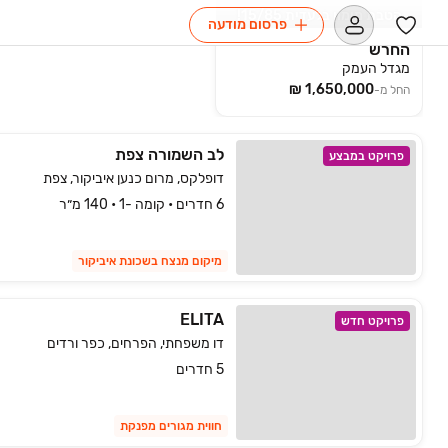
הטבת מימון בלעדית 15/85!
פרסום מודעה
החרש
מגדל העמק
החל מ-
לב השמורה צפת
פרויקט במבצע
דופלקס, מרום כנען איביקור, צפת
6 חדרים • קומה -1 • 140 מ״ר
מיקום מנצח בשכונת איביקור
ELITA
פרויקט חדש
דו משפחתי, הפרחים, כפר ורדים
5 חדרים
חווית מגורים מפנקת