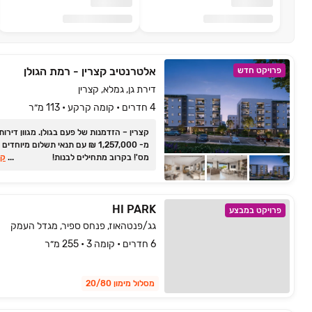
אלטרנטיב קצרין - רמת הגולן
פרויקט חדש
דירת גן, גמלא, קצרין
4 חדרים • קומה קרקע • 113 מ״ר
קצרין ‏– הזדמנות של פעם בגולן. ‏מגוון דירו
מ- ‏1,257,000 ‏₪ עם תנאי תשלום מיוחד
מס'! בקרוב מתחילים לבנות!
...
קר
HI PARK
פרויקט במבצע
גג/פנטהאוז, פנחס ספיר, מגדל העמק
6 חדרים • קומה 3 • 255 מ״ר
מסלול מימון 20/80