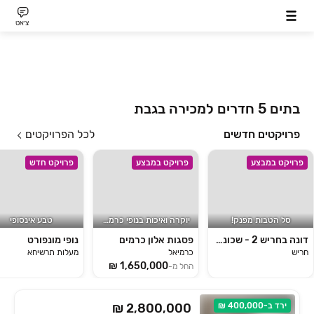
צ׳אט
בתים 5 חדרים למכירה בגבת
פרויקטים חדשים
לכל הפרויקטים
פרויקט במבצע
פרויקט במבצע
פרויקט חדש
סל הטבות מפנק!
יוקרה ואיכות בנופי כרמיאל
טבע אינסופי
דונה בחריש 2 - שכונת הפרחים
פסגות אלון כרמים
נופי מונפורט
חריש
כרמיאל
מעלות תרשיחא
החל מ-
ירד ב-400,000 ₪
₪ 2,800,000