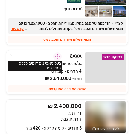
למידע נוסף
קצרין ‏– הזדמנות של פעם בגולן. ‏מגוון דירות החל מ- ‏1,257,000 ‏₪ עם
תנאי תשלום מיוחדים והטבת מס'! בקרוב מתחילים לבנות!
...
קרא עוד
תנאי תשלום מיוחדים והטבת מס
KAVA‏
פרויקט חדש
בעל מאפיינים דומים לנכס
גג/פנטהאוז, מול ארבל, טבריה
שחיפשת
4 חדרים • קומה 6
2,648,000 ₪
החל מ-
החלה המכירה המוקדמת!
₪ 2,400,000
דירת גן
דירת גן, גבת
5 חדרים • קומה ‎קרקע‏ • 420 מ״ר
ליאור זהבי עמק נדל"ן