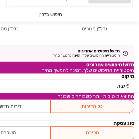
יוקרה ואיכות בנופי כרמיאל
חיפוש נדל״ן
דונה בחריש 2 - שכונת הפרחים
פרויקט במבצע
נדל״ן מגורים
נדל״ן מסח
דירת גן, הפרחים, חריש
5 חדרים
למידע נוסף
חדש! חיפושים אחרונים
היסטוריית החיפושים שלך, זמינה להמשך מהיר
חדש! חיפושים אחרונים
היסטוריית החיפושים שלך, זמינה להמשך מהיר
עמוד 1 מתוך 1
מיקום
ראשי
נדל״ן למכירה
בתים בצפון והעמקים
התוצאות טובות יותר כשבוחרים שכונה
גבת
אזור עפולה והעמקים
כל הדירות
דירות חדש
פרויקט במבצע
פרויקט חדש
סוג עסקה
מכירה
השכרה