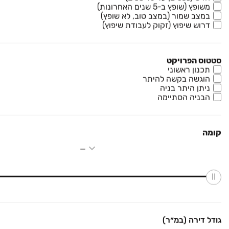
משופץ (שופץ ב-5 שנים האחרונות)
דרושים
במצב שמור (במצב טוב, לא שופץ)
דרוש שיפוץ (זקוק לעבודת שיפוץ)
עוד באתר
סטטוס הפרויקט
תכנון ראשוני
הוגשה בקשה להיתר
יד2 אתכם בכל מקום
ניתן היתר בניה
הורידו את האפליקציה וקבלו עדכונים בזמן אמת
הבניה הסתיימה
קומה
כל הזכויות שמורות לחברת קורל תל מפעילת יד2 - מודעות: דרושים, דירות להשכרה,
דירות למכירה, בתים להשכרה, העברת בתים, הובלות, לימודים, קניות, בעלי מקצוע,
אצבע, תיירות ועוד. אין לעשות שימוש בכל התכנים המופיעים באתר יד2.
גודל דירה (במ״ר)