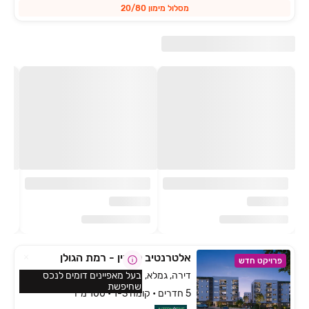
מסלול מימון 20/80
אלטרנטיב קצרין - רמת הגולן
פרויקט חדש
דירה, גמלא, קצרין
בעל מאפיינים דומים לנכס
שחיפשת
5 חדרים • קומה 1-3 • 100 מ״ר