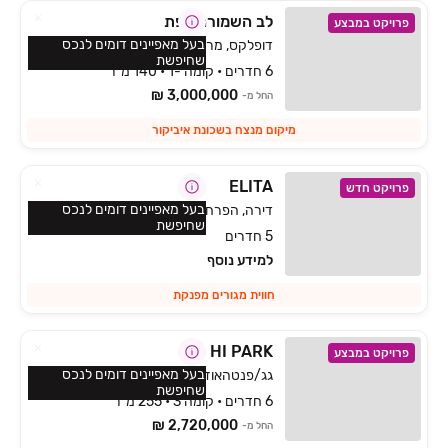
לב השמורה צפת
פרויקט במבצע
בעל מאפיינים דומים לנכס
דופלקס, מרום כנען איביקור, צפת
שחיפשת
6 חדרים • קומה -1 • 140 מ״ר
3,000,000 ₪
החל מ-
מיקום מנצח בשכונת איביקור
ELITA
פרויקט חדש
בעל מאפיינים דומים לנכס
דירה, הפרחים, כפר ורדים
שחיפשת
5 חדרים
למידע נוסף
חווית מגורים מפנקת
HI PARK
פרויקט במבצע
בעל מאפיינים דומים לנכס
גג/פנטהאוז, פנחס ספיר, מגדל העמק
שחיפשת
6 חדרים • קומה 3 • 255 מ״ר
2,720,000 ₪
החל מ-