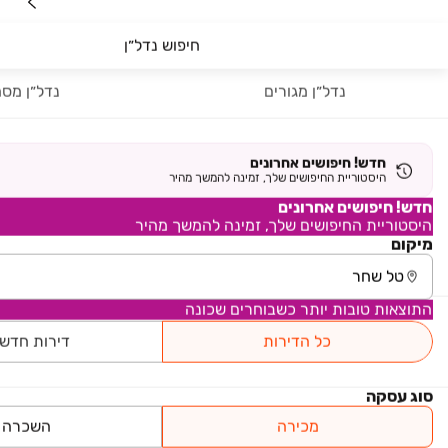
נדל"ן
חיפוש נדל״ן
רכב
נדל״ן מגורים
נדל״ן מסח
מוצרים
דרושים
חדש! חיפושים אחרונים
היסטוריית החיפושים שלך, זמינה להמשך מהיר
עוד באתר
חדש! חיפושים אחרונים
היסטוריית החיפושים שלך, זמינה להמשך מהיר
מיקום
יד2 אתכם בכל מקום
התוצאות טובות יותר כשבוחרים שכונה
הורידו את האפליקציה וקבלו עדכונים בזמן אמת
כל הדירות
דירות חדש
סוג עסקה
מכירה
השכרה