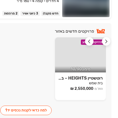
4 חדרים • קומה ‎4‏ • 160 מ״ר
חדש מקבלן
3 כיווני אוויר
2 מרפסות
פרויקטים חדשים באזור
פרויקט במבצע
מימון 10/90
רוטשטיין HEIGHTS – בית שמש
בית שמש
החל מ-
למה כדאי לקנות נכסים יד1