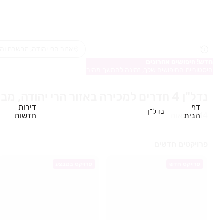
חדש! חיפושים אחרונים
היסטוריית החיפושים שלך, זמינה להמשך מהיר
נדל"ן 4 חדרים למכירה באזור הרי יהודה, מבשרת והסביבה
דף
דירות
נדל״ן
הבית
חדשות
114
תוצאות
פרויקטים חדשים
פרויקט חדש
פרויקט במבצע