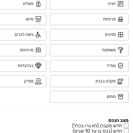
חניה
מעלית
₪ 3,800,000
שחם 3
מרפסת
מיזוג
דירה, המגרסה, מבשרת ציון
4 חדרים • קומה ‎1‏ • 100 מ״ר
סורגים
גישה לנכים
ירד ב-100,000 ₪
₪ 3,090,000
משופצת
מרוהטת
גפן 13
דירה, מעוז ציון א', מבשרת ציון
ממ״ד
בבלעדיות
4 חדרים • קומה ‎2‏ • 112 מ״ר
מקלט בבניין
ממ״ק
₪ 2,670,000
מחסן
מעלה הקסטל 3
דירה, מעוז ציון ב', מבשרת ציון
4 חדרים • קומה ‎2‏ • 110 מ״ר
מצב הנכס
חדש מקבלן (לא גרו בכלל)
₪ 3,300,000
חדש (נכס בן עד 10 שנים)