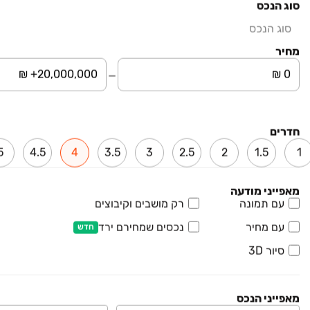
סוג הנכס
סוג הנכס
מחיר
חדרים
5
4.5
4
3.5
3
2.5
2
1.5
1
מאפייני מודעה
עם תמונה
רק מושבים וקיבוצים
עם מחיר
נכסים שמחירם ירד
חדש
₪ 3,150,000
רותם 8
סיור 3D
דירה, המגרסה, מבשרת ציון
4 חדרים • קומה ‎2‏ • 110 מ״ר
מאפייני הנכס