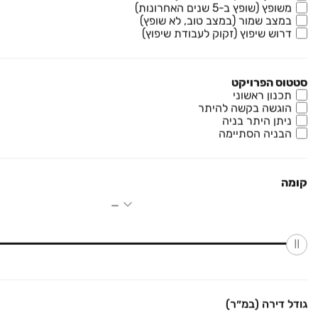
משופץ (שופץ ב-5 שנים האחרונות)
השקד 10
במצב שמור (במצב טוב, לא שופץ)
דירה, נופי החורש, מבשרת ציון
דרוש שיפוץ (זקוק לעבודת שיפוץ)
4 חדרים • קומה ‎6‏ • 112 מ״ר
סטטוס הפרויקט
₪ 3,100,000
תכנון ראשוני
הוגשה בקשה להיתר
שחם 10
ניתן היתר בניה
דירה, המגרסה, מבשרת ציון
הבניה הסתיימה
4 חדרים • קומה ‎2‏ • 96 מ״ר
קומה
₪ 3,050,000
השקד 10
דירה, נופי החורש, מבשרת ציון
4 חדרים • קומה ‎9‏ • 133 מ״ר
אזורים ארנונה רזידנס
פרויקט חדש
בעל מאפיינים דומים לנכס
דירה, תלפיות, ירושלים
גודל דירה (במ״ר)
שחיפשת