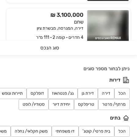
₪ 3,100,000
שחם
דירה, המגרסה, מבשרת ציון
4 חדרים • קומה ‎2‏ • 111 מ״ר
REMAX טאבו נכסים
סוג הנכס
₪ 3,150,000
חיפושים אחרונים
השקד
ניתן לבחור מספר סוגים
דירה, מבשרת ציון
4 חדרים • קומה ‎3‏ • 155 מ״ר
דירות
CENTER נכסים
הכל
דירה
דירת גן
גג/ פנטהאוז
דופלקס
תיירות ונופש
₪ 3,200,000
בלעדי
שחם
מרתף/ פרטר
טריפלקס
יחידת דיור
סטודיו/ לופט
דירה, מבשרת ציון
בתים
4 חדרים • קומה ‎2‏ • 104 מ״ר
נדלן סיטי מבשרת ציון
הכל
בית פרטי/ קוטג'
דו משפחתי
משק חקלאי/ נחלה
משק