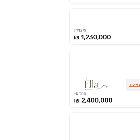
חי נדל"ן
₪ 1,230,000
א עוד
החל מ-
2,400,000 ₪