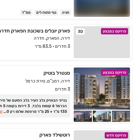
חניה
נוף פתוח לים
ממ"ד
פארק יובלים בשכונת הפארק חדרה
פרויקט במבצע
3D
דירה, הפארק, חדרה
3 חדרים • 83.5 מ״ר
סנטרל בוטיק
פרויקט במבצע
דירה, רמב"ם, טירת כרמל
3 חדרים
בנייני הבוטיק בלב העיר בלב הפועם של טיר
הכרמל ‏6 קומ
...
135 מ"ר + 25 מ"ר מרפסת 
קר
ש"ח והיתרה ללא הצמדה בסמוך לכניסה
רוטשילד פארק
פרויקט חדש