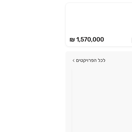
₪ 1,570,000
לכל הפרויקטים
פרויקט במבצע
שלמו רק 245,000 ש"ח
סנטרל בוטיק
טירת כרמל
החל מ-