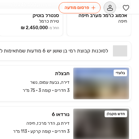
הזדמנות אחרונה לתנאי 15/85
שלמו רק 245,000 ש"ח
פרסום מודעה
אלמוג כרמל מערב חיפה
סנטרל בוטיק
חיפה
טירת כרמל
החל מ-
לסוכנות
קבוצת רמי בן שושן
יש
6 מודעות שמתאימות
לח
חבצלת
בלעדי
דירה, גבעת עמוס, נשר
3 חדרים • קומה ‎3‏ • 75 מ״ר
נורדאו 6
חדש מקבלן
דירת גן, הדר מרכז, חיפה
3 חדרים • קומה ‎קרקע‏ • 113 מ״ר