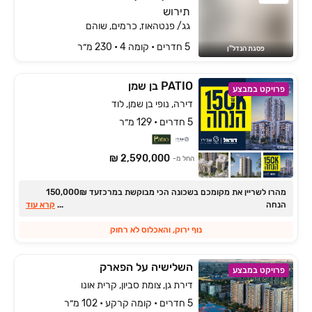
תירוש
גג/ פנטהאוז, כרמים, שוהם
5 חדרים • קומה ‎4‏ • 230 מ״ר
פסגת הנדל"ן
PATIO בן שמן
פרויקט במבצע
דירה, נופי בן שמן, לוד
5 חדרים • 129 מ״ר
2,590,000 ₪
החל מ-
מהרו לשריין את מקומכם בשכונה הכי מבוקשת במרכזעד ‏₪‏150,000
הנחה
...
קרא עוד
נוף ירוק, והאכלוס לא רחוק
השלישיה על הפארק
פרויקט במבצע
דירת גן, צומת סביון, קרית אונו
5 חדרים • קומה קרקע • 102 מ״ר