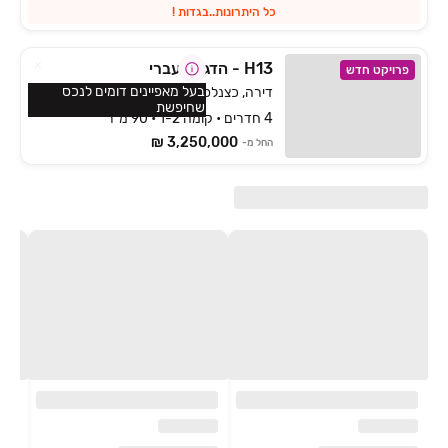
כל היתרונות..בגדות !
H13 - הדגל העברי
פרויקט חדש
בעל מאפיינים דומים לנכס
דירה, כצנלסון, ראשון לציון
שחיפשת
4 חדרים • קומה 1-2 • 90 מ״ר
3,250,000 ₪
החל מ-