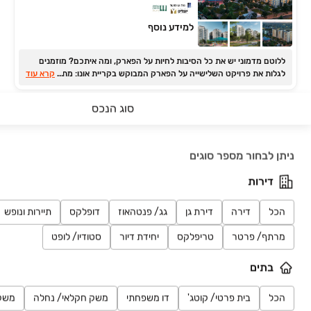
למידע נוסף
ללוטם מדמוני יש את כל הסיבות לחיות על הפארק, ומה איתכם? מוזמנים
...
לגלות את פרויקט השלישייה על הפארק המבוקש בקריית אונו: מתחם
קרא עוד
מגורים חדש ומושלם למשפחות, במרחק הליכה ממוסדות חינוך, מרכזי
קניות, בתי קפה ותחנת הרכבת הקלה העתידית של הקו הסגול.
סוג הנכס
אפי נופי בן שמן, לוד
פרויקט חדש
חיפושים אחרונים
דירה, נופי בן שמן, לוד
5 חדרים
ניתן לבחור מספר סוגים
2,700,000 ₪
החל מ-
דירות
סטנדרט פרימיום של אפי קפיטל
הכל
דירה
דירת גן
גג/ פנטהאוז
דופלקס
תיירות ונופש
שקד סנטרל
פרויקט במבצע
מרתף/ פרטר
טריפלקס
יחידת דיור
סטודיו/ לופט
דירה, נופי בן שמן, לוד
5 חדרים • קומה 9-16 • 126 מ״ר
בתים
למידע נוסף
הכל
בית פרטי/ קוטג'
דו משפחתי
משק חקלאי/ נחלה
משק
לבחור באיכות חיים אמיתית!