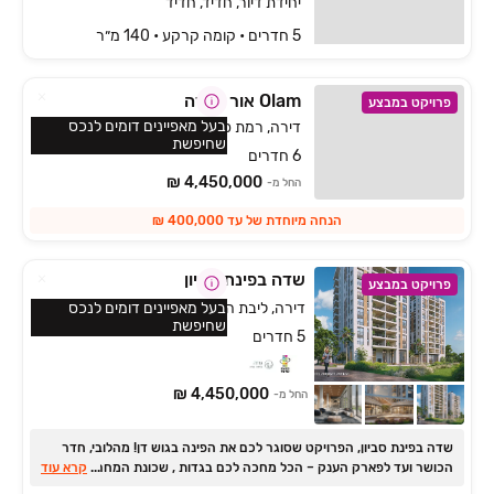
יחידת דיור, חדיד, חדיד
5 חדרים • קומה ‎קרקע‏ • 140 מ״ר
Olam אור יהודה
פרויקט במבצע
בעל מאפיינים דומים לנכס
דירה, רמת פנקס, אור יהודה
שחיפשת
6 חדרים
4,450,000 ₪
החל מ-
הנחה מיוחדת של עד 400,000 ₪
שדה בפינת סביון
פרויקט במבצע
דירה, ליבת העיר, יהוד מונוסון
בעל מאפיינים דומים לנכס
שחיפשת
5 חדרים
4,450,000 ₪
החל מ-
שדה בפינת סביון, הפרויקט שסוגר לכם את הפינה בגוש דן! מהלובי, חדר
...
הכושר ועד לפארק הענק ‏– הכל מחכה לכם בגדות , שכונת המחר של
קרא עוד
בקעת אונו דירות ‏5 חד' בתנאים מיוחדים אכלוס אפריל ‏2028