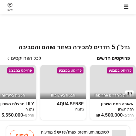
צ׳אט
נדל"ן 5 חדרים למכירה באזור שוהם והסביבה
פרויקטים חדשים
לכל הפרויקטים
פרויקט במבצע
פרויקט במבצע
פרויקט במבצע
3D
דירות 5 חדרים אחרונות!
הבניה בעיצומה!
הטבות בלעדיות
אאורה רמת השרון
AQUA SENSE
LILY חבצלת השרון
רמת השרון
נתניה
נתניה
החל מ-
החל מ-
לסוכנות
re/max premium
יש
6 מודעות
לצפייה