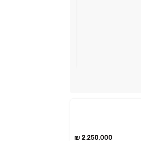
פרויקט איכותי בשכונה חדשה
שמשון זליג - מגדלי וילאז'
ראשון לציון
₪ 2,250,000