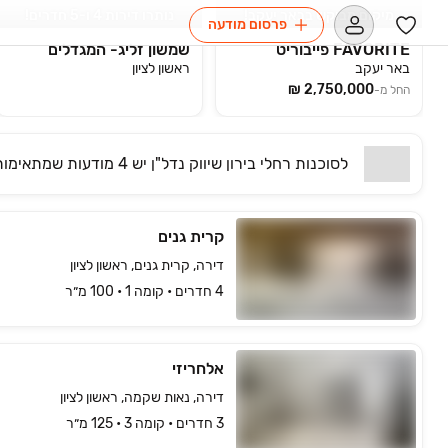
מיקום מבוקש בבאר יעקב!
נותרו דירות 4 ו-5 חדרים!
פרסום מודעה
FAVORITE פייבוריט
שמשון זליג- המגדלים
באר יעקב
ראשון לציון
החל מ-
לסוכנות
רחלי בירון שיווק נדל"ן
יש
4 מודעות שמתאימות
קרית גנים
דירה, קרית גנים, ראשון לציון
4 חדרים • קומה ‎1‏ • 100 מ״ר
אלחריזי
דירה, נאות שקמה, ראשון לציון
3 חדרים • קומה ‎3‏ • 125 מ״ר