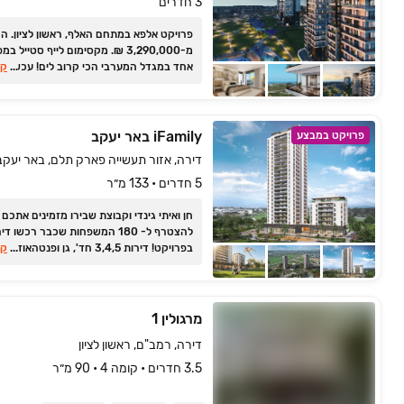
3 חדרים
פרויקט אלפא במתחם האלף, ראשון לציון. ה
מ-3,290,000 ₪. מקסימום לייף סטייל ב
...
אחד במגדל המערבי הכי קרוב לים! עכשיו ב
קר
iFamily באר יעקב
פרויקט במבצע
דירה, אזור תעשייה פארק תלם, באר יעקב
5 חדרים • 133 מ״ר
חן ואיתי גינדי וקבוצת שבירו מזמינים אתכם
להצטרף ל- 180 המשפחות שכבר רכשו ד
...
בפרויקט! דירות 3,4,5 חד', גן ופנטהאוז
קר
מ‏- ‏2,350,000‏₪. תנאי תש
מהצמדה למדד הבנייה בעיצומה ‏- אכלוס: ‏2027
מרגולין 1
דירה, רמב"ם, ראשון לציון
3.5 חדרים • קומה ‎4‏ • 90 מ״ר