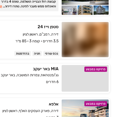
קבוצת רוז! הבנייה הושלמה, טופס ‏4 בדרך
...
והאכלוס ממש מע
קר
יוקרתיות ופנטהאוזים יחידים בקומה ברמת ג
מלונאית. ארוז מזוודה ובוא לגור!
סטפן וייז 24
דירה, רמב"ם, ראשון לציון
3.5 חדרים • קומה ‎3‏ • 85 מ״ר
נכס עורפי
חניה
בהזדמנות
MIA באר יעקב
פרויקט במבצע
גג/פנטהאוז, צמרות המושבה, באר יעקב
6 חדרים
אלפא
פרויקט במבצע
דירה, פארק העסקים האלף, ראשון לציון