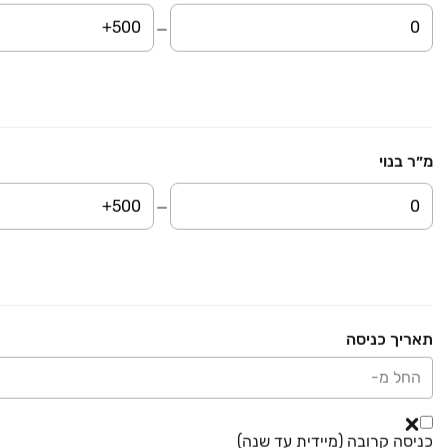
פרובונה
מ״ר בנוי
₪ 1,190,000
יעקב פריימן
מגרשים, מב"ת צפון, אזור תעשיה ישן, ראשון לציון
קומה ‎קרקע‏ • 500 מ״ר
תרשיש ברוקר נדל"ן
₪ 780,000
ירד ב-35,000 ₪
יעקב פריימן
תאריך כניסה
מגרשים, מב"ת צפון, אזור תעשיה ישן, ראשון לציון
החל מ-
קומה ‎קרקע‏ • 250 מ״ר
ענק הנכסים
כניסה קרובה (מיידית עד שנה)
₪ 200,000