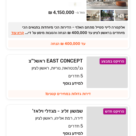
4,150,000 ₪
החל מ-
אלקטרה לייף סטייל מתחם האלף ‏– הדירות הכי מיוחדות בתנאים הכי
...
מיוחדים בראשון לציון עד 400,000 ₪ הנחה והטבות מימון על דירות
קרא עוד
פרימיום עם מרפסות ענק ופנטהאוזים
עד 400,000 ₪ הנחה
EAST CONCEPT ראשל"צ
פרויקט במבצע
גג/פנטהאוז, נוריות, ראשון לציון
5 חדרים
למידע נוסף
דירות גדולות במחירים קטנים!
שמשון זליג - מגדלי וילאז'
פרויקט חדש
דירה, רמת אליהו, ראשון לציון
5 חדרים
למידע נוסף