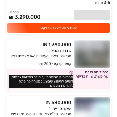
3-5 חדרים
החל מ-
3,290,000 ₪
למידע נוסף על הפרויקט
₪ 1,390,000
שדרות מרילנד
מגרשים, פארק העסקים האלף, ראשון לציון
קומה ‎קרקע‏ • 200 מ״ר
נכס דומה לנכס
שחיפשת, שווה בדיקה
המלצה זו מבוססת על מודל למציאת נכסים
דומים לחיפוש שבוצע במטרה להיפתח
לרעיונות נוספים
₪ 580,000
יעקב פריימן 1
מגרשים, מב"ת צפון, אזור תעשיה ישן, ראשון לציון