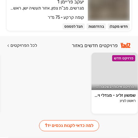
יעקב פריימן 1
מגרשים, מב"ת צפון, אזור תעשיה ישן, ראשון לציון
קומה ‎קרקע‏ • 75 מ״ר
חדש מקבלן
בהזדמנות
חבל לפספס
פרויקטים חדשים באזור
לכל הפרויקטים
פרויקט חדש
פרויקט איכותי בשכונה חדשה
שמשון זליג - מגדלי וילאז'
ראשון לציון
למה כדאי לקנות נכסים יד1