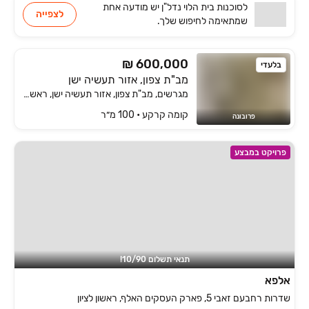
לסוכנות
בית הלוי נדל"ן
יש
מודעה אחת
לצפייה
שמתאימה
לחיפוש שלך.
₪ 600,000
בלעדי
מב"ת צפון, אזור תעשיה ישן
מגרשים, מב"ת צפון, אזור תעשיה ישן, ראשון לציון
קומה ‎קרקע‏ • 100 מ״ר
פרובונה
פרויקט במבצע
תנאי תשלום 10/90!
אלפא
שדרות רחבעם זאבי 5, פארק העסקים האלף, ראשון לציון