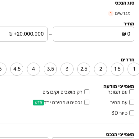
סוג הנכס
...
בעצם פארק מגורים חדש ושלם בשכונת נוריות החדשה הממוקמת בצדה
קרא עוד
המזרחי והחדש של ראשון לציון.
מגרשים
1
עד 150K הנחה
מחיר
חדרים
5
4.5
4
3.5
3
2.5
2
1.5
1
מאפייני מודעה
עם תמונה
רק מושבים וקיבוצים
עם מחיר
נכסים שמחירם ירד
חדש
סיור 3D
LEGACY
פרויקט חדש
מאפייני הנכס
גג/פנטהאוז, ראשונים, ראשון לציון
בעל מאפיינים דומים לנכס