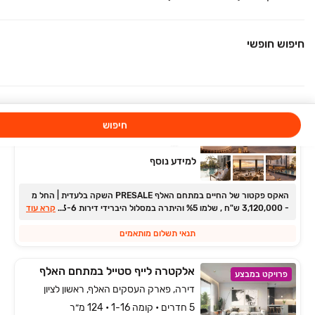
יעקב פריימן
מגרשים, ראשון לציון
חיפוש חופשי
קומה ‎קרקע‏ • 100 מ״ר
ליאור פרלברג ייעוץ ושיווק נדל'ן
Explore
פרויקט במבצע
דירה, פארק העסקים האלף, ראשון לציון
4 חדרים
חיפוש
למידע נוסף
האקס פקטור של החיים במתחם האלף PRESALE השקה בלעדית ‏| החל מ
...
‏- ‏3,120,000 ש"ח , שלמו ‏5‏% והיתרה במסלול היברידי דירות 3-6 חדרים,
קרא עוד
מיני פנטהאוזים ופנטהאוזים, דופלקסים!
תנאי תשלום מותאמים
אלקטרה לייף סטייל במתחם האלף
פרויקט במבצע
דירה, פארק העסקים האלף, ראשון לציון
5 חדרים • קומה 1-16 • 124 מ״ר