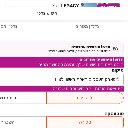
LEGACY
פרויקט חדש
חיפוש נדל״ן
גג/פנטהאוז, ראשונים, ראשון לציון
בעל מאפיינים דומים לנכס
שחיפשת
5 חדרים • קומה 16 • 162 מ״ר
נדל״ן מגורים
נדל״ן מסח
למידע נוסף
חדש! חיפושים אחרונים
פרויקט LEGACY
...
קרא עוד
היסטוריית החיפושים שלך, זמינה להמשך מהיר
חדש! חיפושים אחרונים
בלב השכונה הכי נחשקת
היסטוריית החיפושים שלך, זמינה להמשך מהיר
מיקום
התוצאות טובות יותר כשבוחרים שכונה
כל הדירות
דירות חדש
סוג עסקה
מכירה
השכרה