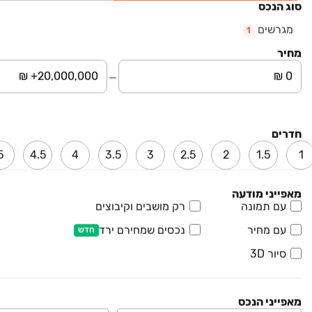
סוג הנכס
מגרשים
1
מחיר
₪ 275,000
ירד ב-23,000 ₪
שדרות רחבעם זאבי 1
מגרשים, ראשון לציון
חדרים
קומה ‎קרקע‏ • 100 מ״ר
ניו-קוסט נכסים
5
4.5
4
3.5
3
2.5
2
1.5
1
בהזדמנות
חבל לפספס
מאפייני מודעה
₪ 770,000
עם תמונה
רק מושבים וקיבוצים
מגרשים
מגרשים, ראשון לציון
עם מחיר
נכסים שמחירם ירד
חדש
קומה ‎קרקע‏ • 100 מ״ר
שפע הנדל"ן
סיור 3D
₪ 530,000
ירד ב-25,000 ₪
מאפייני הנכס
שדרות רחבעם זאבי