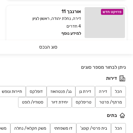
אורנבך 11
פרויקט חדש
דירה, נחלת יהודה, ראשון לציון
4 חדרים
למידע נוסף
חוויית מגורים פסטורלית
סוג הנכס
חיפושים אחרונים
שמשון זליג- המגדלים
פרויקט במבצע
ניתן לבחור מספר סוגים
דירה, האירוס, ראשון לציון
5 חדרים • קומה 15
דירות
למידע נוסף
הכל
דירה
דירת גן
גג/ פנטהאוז
דופלקס
תיירות ונופש
נותרו דירות 4 ו-5 חדרים!
מרתף/ פרטר
טריפלקס
יחידת דיור
סטודיו/ לופט
עמוד 1 מתוך 1
בתים
הכל
בית פרטי/ קוטג'
דו משפחתי
משק חקלאי/ נחלה
משק
ראשי
נדל״ן למכירה
מגרשים במרכז והשרון