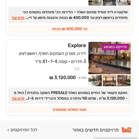
אלקטרה לייף סטייל מתחם האלף ‏– הדירות הכי מיוחדות בתנאים הכי
...
מיוחדים בראשון לציון עד 400,000 ₪ הנחה והטבות מימון על דירות
קרא עוד
פרימיום עם מרפסות ענק ופנטהאוזים
עד 400,000 ₪ הנחה
Explore
פרויקט במבצע
דירה, פארק העסקים האלף, ראשון לציון
3 חדרים • קומה 1-4 • 81 מ״ר
3,120,000 ₪
החל מ-
האקס פקטור של החיים במתחם האלף PRESALE השקה בלעדית ‏| החל מ
...
‏- ‏3,120,000 ש"ח , שלמו ‏5‏% והיתרה במסלול היברידי דירות 3-6 חדרים,
קרא עוד
מיני פנטהאוזים ופנטהאוזים, דופלקסים!
תנאי תשלום מותאמים
פרויקטים חדשים באזור
לכל הפרויקטים