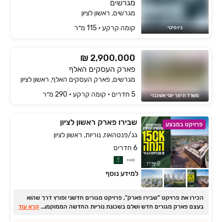
מגרשים
מגרשים, ראשון לציון
קומה ‎קרקע‏ • 115 מ״ר
ניו סיטי
₪ 2,900,000
פארק העסקים האלף
מגרשים, פארק העסקים האלף, ראשון לציון
5 חדרים • קומה ‎קרקע‏ • 290 מ״ר
משרד תיווך יוסי אשכנזי
שבירו פארק ראשון לציון
פרויקט במבצע
גג/פנטהאוז, נוריות, ראשון לציון
6 חדרים
למידע נוסף
הכירו את פרויקט "שבירו פארק", פרויקט מגורים חדשני ופורץ דרך שהוא
...
בעצם פארק מגורים חדש ושלם בשכונת נוריות החדשה הממוקמת בצדה
קרא עוד
המזרחי והחדש של ראשון לציון.