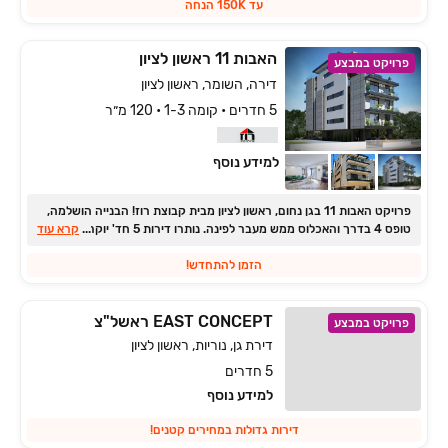
עד 150K הנחה
האבות 11 ראשון לציון
פרויקט במבצע
דירה, השומר, ראשון לציון
5 חדרים • קומה 1-3 • 120 מ״ר
למידע נוסף
פרויקט האבות ‏11 בגן נחום, ראשון לציון מבית קבוצת רוז! הבנייה הושלמה,
...
טופס ‏4 בדרך והאכלוס ממש מעבר לפינה. נותרו דירות ‏5 חד' יוקרתיות
קרא עוד
ופנטהאוזים יחידים בקומה ברמת גימור מלונאית. ארוז מזוודה ובוא לגור!
הזמן להתחדש!
EAST CONCEPT ראשל"צ
פרויקט במבצע
דירת גן, נוריות, ראשון לציון
5 חדרים
למידע נוסף
דירות גדולות במחירים קטנים!