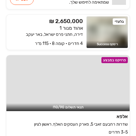
שמתאימה
לחיפוש שלך.
₪ 2,650,000
בלעדי
אהוד מנור 1
דירה, חתני פרס ישראל, באר יעקב
4 חדרים • קומה ‎8‏ • 115 מ״ר
רימקס Success
פרויקט במבצע
תנאי תשלום 10/90!
אלפא
שדרות רחבעם זאבי 5, פארק העסקים האלף, ראשון לציון
3-5 חדרים