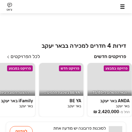
צ׳אט
דירות 4 חדרים למכירה בבאר יעקב
פרויקטים חדשים
לכל הפרויקטים
פרויקט במבצע
פרויקט חדש
פרויקט במבצע
תנאי התשלום ל-15/85
BE YA בשכונת תלמים המבוקשת
ההצעה הטובה ביותר
ANDA באר יעקב
BE YA
iFamily באר יעקב
באר יעקב
באר יעקב
באר יעקב
החל מ-
לסוכנות
פרובונה
יש
מודעה אחת
לצפייה