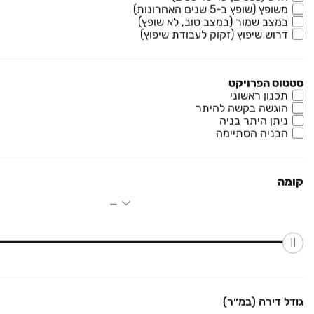
₪ 2,700,000
משופץ (שופץ ב-5 שנים האחרונות)
במצב שמור (במצב טוב, לא שופץ)
צריפין החדשה
דרוש שיפוץ (זקוק לעבודת שיפוץ)
דירה, צריפין החדשה, באר יעקב
4 חדרים • קומה ‎6‏ • 105 מ״ר
בתים ונכסים חותמת של הצלחה
סטטוס הפרויקט
תכנון ראשוני
₪ 2,650,000
הוגשה בקשה להיתר
חתני פרס ישראל
ניתן היתר בניה
דירה, חתני פרס ישראל, באר יעקב
הבניה הסתיימה
4 חדרים • קומה ‎4‏ • 130 מ״ר
AC נכסים
קומה
₪ 2,640,000
דירה
דירה, באר יעקב
4 חדרים • קומה ‎4‏ • 124 מ״ר
הצוות לנכס
למידע נוסף
גודל דירה (במ״ר)
שדרות האלונים 20