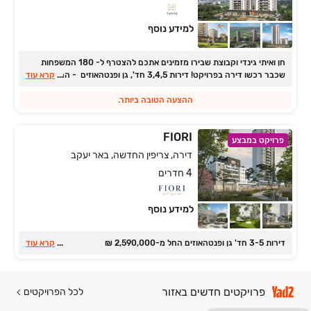
למידע נוסף
חן ואיתי גינדי וקבוצת שבירו מזמינים אתכם להצטרף ל- 180 המשפחות
...
שכבר רכשו דירה בפרויקט! דירות 3,4,5 חד', גן ופנטהאוזים ‏- החל מ‏-
קרא עוד
‏2,350,000‏₪. תנאי תשלום 20:80 + פטור מהצמדה למדד הבנייה
בעיצומה ‏- אכלוס: ‏2027
ההצעה הטובה ביותר.
FIORI
פרויקט במבצע
דירה, צריפין החדשה, באר יעקב
4 חדרים
למידע נוסף
דירות ‏3-5 חד' גן ופנטהאוזים החל מ‏-2,590,000 ‏₪
...
קרא עוד
פרויקטים חדשים באזור
לכל הפרויקטים