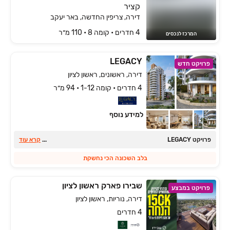
קציר
דירה, צריפין החדשה, באר יעקב
4 חדרים • קומה ‎8‏ • 110 מ״ר
המרכז לנכסים
LEGACY
פרויקט חדש
דירה, ראשונים, ראשון לציון
4 חדרים • קומה 1-12 • 94 מ״ר
למידע נוסף
פרויקט LEGACY
...
קרא עוד
בלב השכונה הכי נחשקת
שבירו פארק ראשון לציון
פרויקט במבצע
דירה, נוריות, ראשון לציון
4 חדרים