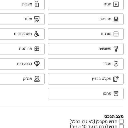
חניה
מעלית
₪ 2,780,000
מרפסת
מיזוג
דגן
דירה, צריפין החדשה, באר יעקב
סורגים
גישה לנכים
4 חדרים • קומה ‎4‏ • 118 מ״ר
אור נכסים
משופצת
מרוהטת
₪ 2,950,000
ברקת
ממ״ד
בבלעדיות
דירה, צמרות המושבה, באר יעקב
4 חדרים • קומה ‎4‏ • 104 מ״ר
מונדו נכסים
מקלט בבניין
ממ״ק
₪ 2,670,000
מחסן
לאה גולדברג
דירה, חתני פרס ישראל, באר יעקב
4 חדרים • קומה ‎7‏ • 104 מ״ר
אור נכסים
מצב הנכס
חדש מקבלן (לא גרו בכלל)
חדש (נכס בן עד 10 שנים)