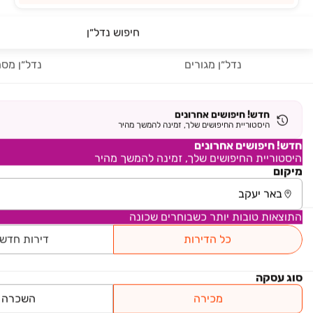
חיפוש נדל״ן
3,220,000 ₪
שדרות האלונים
נדל״ן מגורים
נדל״ן מסח
דירת גן, פארק המושבה, באר יעקב
4 חדרים • קומה ‎קרקע‏ • 184 מ״ר
אור נכסים
חדש! חיפושים אחרונים
היסטוריית החיפושים שלך, זמינה להמשך מהיר
נכס חדש
חניה
ממ"ד
חדש! חיפושים אחרונים
היסטוריית החיפושים שלך, זמינה להמשך מהיר
מיקום
₪ 2,720,000
ברקת
דירה, צמרות המושבה, באר יעקב
התוצאות טובות יותר כשבוחרים שכונה
4 חדרים • קומה ‎7‏ • 100 מ״ר
מונדו נכסים
כל הדירות
דירות חדש
₪ 2,870,000
סוג עסקה
ספיר
מכירה
השכרה
דירה, צמרות המושבה, באר יעקב