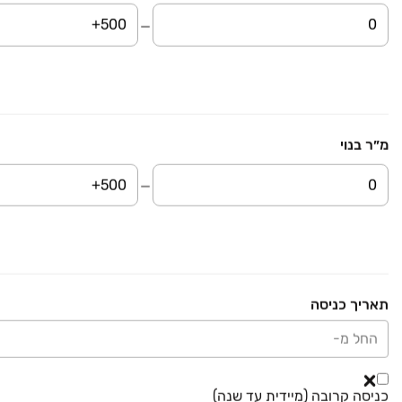
דירה, פארק המושבה, באר יעקב
4 חדרים • קומה ‎7‏ • 110 מ״ר
שרון נכסים
₪ 2,590,000
קציר
דירה, צריפין החדשה, באר יעקב
מ״ר בנוי
4 חדרים • קומה ‎1‏ • 117 מ״ר
נדל"ן עם שחר
אור נכסים
רימקס Success
הראשונים בנדל"ן - M&E GROUP
24
נכסים מתאימים לך
5
נכסים מתאימים לך
1
נכסים מתאימים לך
תאריך כניסה
החל מ-
₪ 2,690,000
שוהם
דירה, באר יעקב
כניסה קרובה (מיידית עד שנה)