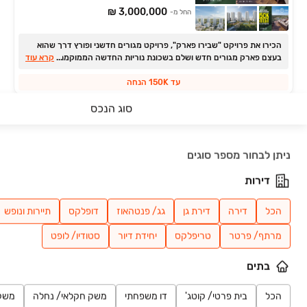
3,000,000 ₪
החל מ-
הכירו את פרויקט "שבירו פארק", פרויקט מגורים חדשני ופורץ דרך שהוא
...
בעצם פארק מגורים חדש ושלם בשכונת נוריות החדשה הממוקמת בצדה
קרא עוד
המזרחי והחדש של ראשון לציון.
עד 150K הנחה
סוג הנכס
BE YA
פרויקט חדש
חיפושים אחרונים
גג/פנטהאוז, תלמי מנשה, באר יעקב
ניתן לבחור מספר סוגים
4 חדרים • 112 מ״ר
למידע נוסף
דירות
BE YA בשכונת תלמים המבוקשת
הכל
דירה
דירת גן
גג/ פנטהאוז
דופלקס
תיירות ונופש
ANDA באר יעקב
מרתף/ פרטר
טריפלקס
יחידת דיור
סטודיו/ לופט
פרויקט במבצע
דירה, צריפין החדשה, באר יעקב
בתים
4 חדרים • קומה 1 • 107.85 מ״ר
2,980,000 ₪
החל מ-
הכל
בית פרטי/ קוטג'
דו משפחתי
משק חקלאי/ נחלה
משק