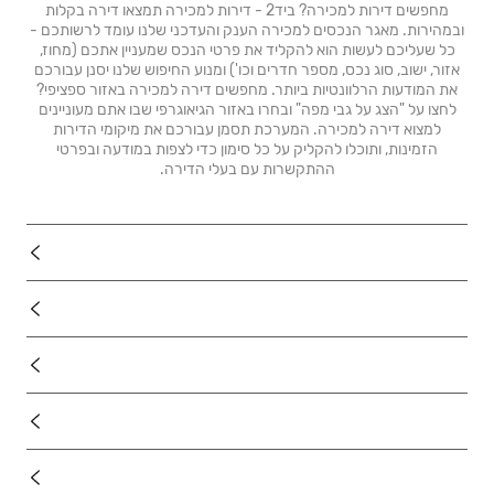
מחפשים דירות למכירה? ביד2 - דירות למכירה תמצאו דירה בקלות
ובמהירות. מאגר הנכסים למכירה הענק והעדכני שלנו עומד לרשותכם -
כל שעליכם לעשות הוא להקליד את פרטי הנכס שמעניין אתכם (מחוז,
אזור, ישוב, סוג נכס, מספר חדרים וכו') ומנוע החיפוש שלנו יסנן עבורכם
את המודעות הרלוונטיות ביותר. מחפשים דירה למכירה באזור ספציפי?
לחצו על "הצג על גבי מפה" ובחרו באזור הגיאוגרפי שבו אתם מעוניינים
למצוא דירה למכירה. המערכת תסמן עבורכם את מיקומי הדירות
הזמינות, ותוכלו להקליק על כל סימון כדי לצפות במודעה ובפרטי
ההתקשרות עם בעלי הדירה.
נדל"ן
רכב
מוצרים
דרושים
עוד באתר