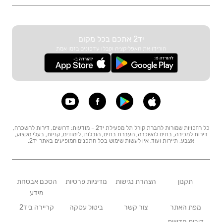
יד2 אתכם בכל מקום
הורידו את האפליקציה וקבלו עדכונים בזמן אמת
כל הזכויות שמורות לחברת קורל תל מפעילת יד2 - מודעות: דרושים, דירות להשכרה,
דירות למכירה, בתים להשכרה, העברת בתים, הובלות, לימודים, קניות, בעלי מקצוע,
אצבע, תיירות ועוד. אין לעשות שימוש בכל התכנים המופיעים באתר יד2.
תקנון
הצהרת נגישות
מדיניות פרטיות
הסכם אבטחת
מידע
מפת האתר
צור קשר
ביטול עסקה
קריירה ביד2
דירות חדשות