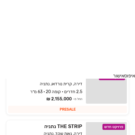
בית הנערה ‏- מתחם מגורים חדש וייחודי בהוד השרון
...
קרא עוד
השחר 49, הוד השרון
פרויקט חדש
גג/פנטהאוז, רמתיים, הוד השרון
6 חדרים • קומה 18 • 197 מ״ר
למידע נוסף
לחיות את הוד השרון. גבוה.
איפוס
אישור
דמרי נורדאו, נתניה
פרויקט במבצע
דירה, קרית נורדאו, נתניה
2.5 חדרים • קומה 20 • 63 מ״ר
2,155,000 ₪
החל מ-
PRESALE
THE STRIP נתניה
פרויקט חדש
דירה, נאות שקד, נתניה