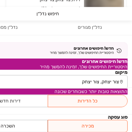
4 חדרים • קומה ‎4‏ • 130 מ״ר
חיפוש נדל״ן
H13 - הדגל העברי
נדל״ן מגורים
נדל״ן מסח
פרויקט חדש
בעל מאפיינים דומים לנכס
גג/פנטהאוז, כצנלסון, ראשון לציון
שחיפשת
6 חדרים • קומה 6 • 175 מ״ר
7,000,000 ₪
חדש! חיפושים אחרונים
החל מ-
היסטוריית החיפושים שלך, זמינה להמשך מהיר
חדש! חיפושים אחרונים
B&H בורוכוב רעננה
היסטוריית החיפושים שלך, זמינה להמשך מהיר
פרויקט במבצע
מיקום
גג/פנטהאוז, נווה דוד רמז, רעננה
בעל מאפיינים דומים לנכס
שחיפשת
5 חדרים
התוצאות טובות יותר כשבוחרים שכונה
למידע נוסף
כל הדירות
דירות חדש
פרויקט B&H בורוכוב רעננה המיקום שמחבר בין הכול
...
קרא עוד
סוג עסקה
המיקום שמחבר בין הכול
מכירה
השכרה