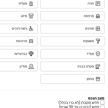
₪ 2,650,000
חניה
מעלית
נחל פולג 25
דירה, צור יצחק, צור יצחק
מרפסת
מיזוג
5 חדרים • קומה ‎2‏ • 158 מ״ר
סורגים
גישה לנכים
₪ 2,450,000
משופצת
מרוהטת
נחל איילון 20
דירה, צור יצחק, צור יצחק
ממ״ד
בבלעדיות
5 חדרים • קומה ‎1‏ • 143 מ״ר
מקלט בבניין
ממ״ק
מחסן
מצב הנכס
חדש מקבלן (לא גרו בכלל)
חדש (נכס בן עד 10 שנים)