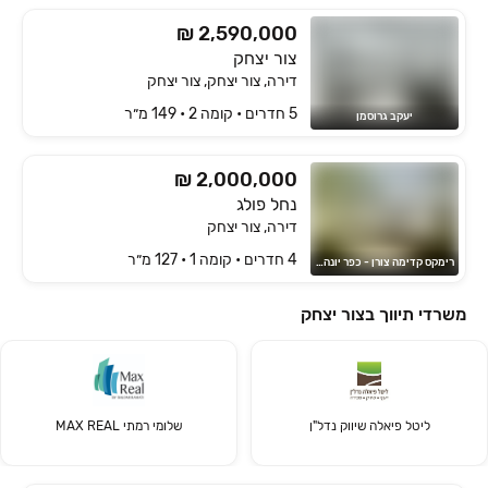
₪ 2,590,000
צור יצחק
דירה, צור יצחק, צור יצחק
5 חדרים • קומה ‎2‏ • 149 מ״ר
יעקב גרוסמן
₪ 2,000,000
נחל פולג
דירה, צור יצחק
4 חדרים • קומה ‎1‏ • 127 מ״ר
רימקס קדימה צורן - כפר יונה life&style
משרדי תיווך בצור יצחק
ליטל פיאלה שיווק נדל"ן
שלומי רמתי MAX REAL