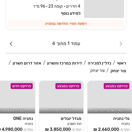
4 חדרים • קומה 23 • 96 מ״ר
למידע נוסף
רצועת העיר החדשה בנתניה
עמוד 1 מתוך 4
ראשי
נדל״ן למכירה
דירות במרכז והשרון
אזור דרום השרון
צור יצחק
צור יצחק
פרויקט במבצע
פרויקט במבצע
פרויקט חדש
תנאי תשלום ייחודיים
ההצלחה חוזרת!
הבנייה בעיצומה!
גלי נתניה
מגדל יובלים
נתניה ONE
נתניה
הוד השרון
נתניה
החל מ-
החל מ-
החל מ-