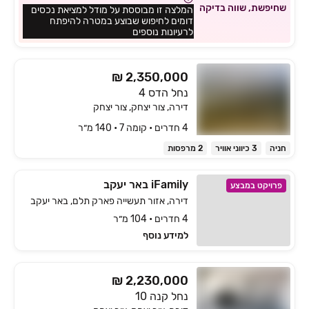
שחיפשת, שווה בדיקה
המלצה זו מבוססת על מודל למציאת נכסים
דומים לחיפוש שבוצע במטרה להיפתח
לרעיונות נוספים
₪ 2,350,000
נחל הדס 4
דירה, צור יצחק, צור יצחק
4 חדרים • קומה ‎7‏ • 140 מ״ר
חניה
3 כיווני אוויר
2 מרפסות
iFamily באר יעקב
פרויקט במבצע
דירה, אזור תעשייה פארק תלם, באר יעקב
4 חדרים • 104 מ״ר
למידע נוסף
₪ 2,230,000
נחל קנה 10