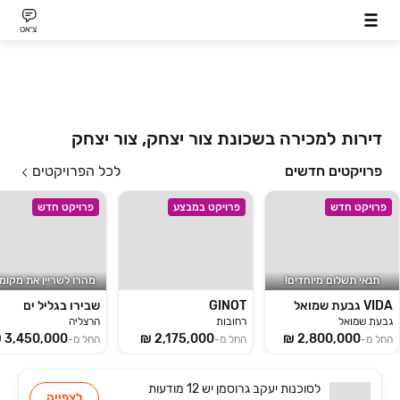
צ׳אט
דירות למכירה בשכונת צור יצחק, צור יצחק
פרויקטים חדשים
לכל הפרויקטים
פרויקט חדש
פרויקט במבצע
פרויקט חדש
תנאי תשלום מיוחדים!
מהרו לשריין את מקומ
VIDA גבעת שמואל
GINOT
שבירו בגליל ים
גבעת שמואל
רחובות
הרצליה
החל מ-
החל מ-
החל מ-
לסוכנות
יעקב גרוסמן
יש
12 מודעות
לצפייה