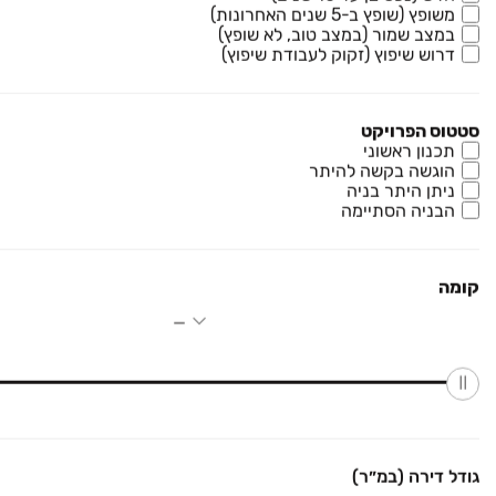
משופץ (שופץ ב-5 שנים האחרונות)
במצב שמור (במצב טוב, לא שופץ)
דרוש שיפוץ (זקוק לעבודת שיפוץ)
סטטוס הפרויקט
תכנון ראשוני
₪ 2,090,000
הוגשה בקשה להיתר
ניתן היתר בניה
נחל שילה 1
הבניה הסתיימה
דירה, צור יצחק, צור יצחק
4 חדרים • קומה ‎4‏ • 116 מ״ר
קומה
₪ 2,300,000
נחל קנה 19
דירה, צור יצחק, צור יצחק
4 חדרים • קומה ‎2‏ • 136 מ״ר
₪ 1,890,000
גודל דירה (במ״ר)