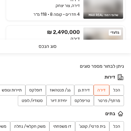
דירה, צור יצחק
4 חדרים • קומה ‎8‏ • 118 מ״ר
שלומי רמתי MAX REAL
₪ 2,490,000
בלעדי
דירה
דירה, צור יצחק
סוג הנכס
5 חדרים • קומה ‎7‏ • 130 מ״ר
שלומי רמתי MAX REAL
חיפושים אחרונים
ניתן לבחור מספר סוגים
₪ 2,090,000
דירות
דירה
דירה, צור יצחק
הכל
דירה
דירת גן
גג/ פנטהאוז
דופלקס
תיירות ונופש
4 חדרים • קומה ‎4‏ • 120 מ״ר
אבי סופר
מרתף/ פרטר
טריפלקס
יחידת דיור
סטודיו/ לופט
₪ 2,380,000
בלעדי
בתים
נחל איילון
דירה, צור יצחק, צור יצחק
הכל
בית פרטי/ קוטג'
דו משפחתי
משק חקלאי/ נחלה
משק