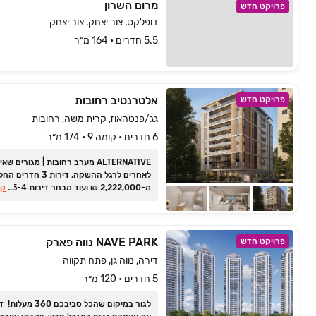
מרום השרון
פרויקט חדש
דופלקס, צור יצחק, צור יצחק
5.5 חדרים • 164 מ״ר
אלטרנטיב רחובות
פרויקט חדש
גג/פנטהאוז, קרית משה, רחובות
6 חדרים • קומה 9 • 174 מ״ר
ALTERNATIVE מערב רחובות ‏| מגורים שאין
לאחרים לרגל ההשקה, דירות 3 חדרים הח
...
מ-2,222,000 ₪ ועוד מבחר דיר
קר
פנטהאוזים ודירות גן. אכלוס 2029
NAVE PARK נווה פארק
פרויקט חדש
דירה, נווה גן, פתח תקווה
5 חדרים • 120 מ״ר
לגור במיקום שהכל סביבכם ‏360 