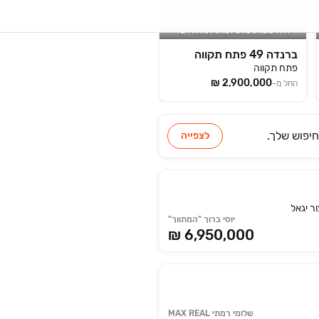
הזדמנות מושלמת למגורים!
ברנדה 49 פתח תקווה
פתח תקווה
החל מ-
יפוש שלך.
לצפייה
ור יגאל
יוסי ברוך "המתווך"
₪ 6,950,000
שלומי רמתי MAX REAL