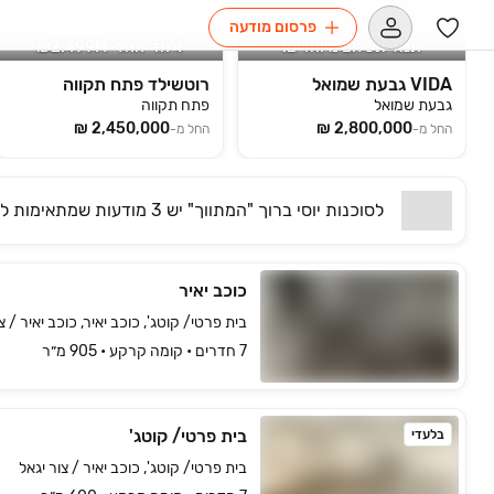
פרסום מודעה
תנאי תשלום מיוחדים!
4 חד' החל- 2.499M₪
VIDA גבעת שמואל
רוטשילד פתח תקווה
גבעת שמואל
פתח תקווה
החל מ-
החל מ-
לסוכנות
יוסי ברוך "המתווך"
יש
3 מודעות שמתאימות
לח
כוכב יאיר
בית פרטי/ קוטג', כוכב יאיר, כוכב יאיר / צ
7 חדרים • קומה ‎קרקע‏ • 905 מ״ר
בית פרטי/ קוטג'
בלעדי
בית פרטי/ קוטג', כוכב יאיר / צור יגאל