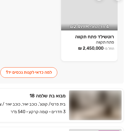
4 חד' החל- 2.499M₪
רוטשילד פתח תקווה
פתח תקווה
החל מ-
למה כדאי לקנות נכסים יד1
מבוא בת שלמה 18
בית פרטי/ קוטג', כוכב יאיר, כוכב יאיר / צ
3 חדרים • קומה ‎קרקע‏ • 540 מ״ר