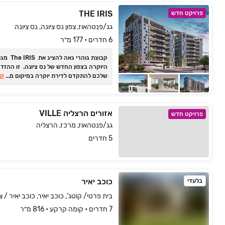
THE IRIS
פרויקט חדש
גג/פנטהאוז, צפון נס ציונה, נס ציונה
6 חדרים • 177 מ״ר
קבוצת גוהרי גאה להציג את 
היוקרה בצפון החדש של נס ציונה. זו ההזד
...
שלכם להתקדם לדירת יוקרה במיקום מדויק 
קר
פארק, אגם ושמורת אירוסים פסטורלית, לחי
קרוב למשפחה, לעיר ולטבע.
אזורים הרצליה VILLE
פרויקט חדש
גג/פנטהאוז, מרכז, הרצליה
5 חדרים
כוכב יאיר
בלעדי
בית פרטי/ קוטג', כוכב יאיר, כוכב יאיר / צ
7 חדרים • קומה ‎קרקע‏ • 816 מ״ר