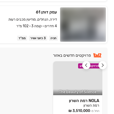
עמק דותן 61
דירה, הנחלים, מודיעין מכבים רעות
4 חדרים • קומה ‎3‏ • 102 מ״ר
חניה
3 כיווני אוויר
ממ"ד
פרויקטים חדשים באזור
פרויקט במבצע
The Beauty of Silence
NOLA רמת השרון
רמת השרון
החל מ-