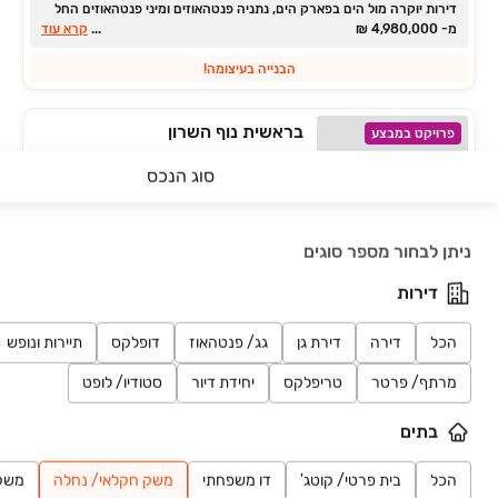
דירות יוקרה מול הים בפארק הים, נתניה פנטהאוזים ומיני פנטהאוזים החל
מ- ‏4,980,000 ‏₪
...
קרא עוד
הבנייה בעיצומה!
בראשית נוף השרון
פרויקט במבצע
דירה, נוף השרון, נתניה
סוג הנכס
4 חדרים • קומה 2 • 107 מ״ר
2,745,000 ₪
חיפושים אחרונים
החל מ-
ניתן לבחור מספר סוגים
שדרוגים בשווי 100,000 ש"ח
דירות
THE STRIP נתניה
פרויקט חדש
דירה, נאות שקד, נתניה
הכל
דירה
דירת גן
גג/ פנטהאוז
דופלקס
תיירות ונופש
2 חדרים • קומה 4 • 64 מ״ר
מרתף/ פרטר
טריפלקס
יחידת דיור
סטודיו/ לופט
2,099,000 ₪
החל מ-
בתים
רצועת העיר החדשה בנתניה
הכל
בית פרטי/ קוטג'
דו משפחתי
משק חקלאי/ נחלה
משק