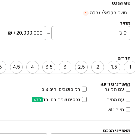
סוג הנכס
משק חקלאי/ נחלה, חניאל
משק חקלאי/ נחלה
1
קומה ‎קרקע‏ • 10000 מ״ר
יזום ופיתוח בנחלה בע"מ
מחיר
₪ 5,500,000
הדר עם
משק חקלאי/ נחלה, הדר עם, הדר עם
קומה ‎קרקע‏ • 24000 מ״ר
קבוצת נדל"ן בשרון
חדרים
5
4.5
4
3.5
3
2.5
2
1.5
1
משרדי תיווך באזור צפון השרון
מאפייני מודעה
עם תמונה
רק מושבים וקיבוצים
עם מחיר
נכסים שמחירם ירד
חדש
עוזי גיל
יעקב גרוסמן
קבוצת נדל"ן בשרון
סיור 3D
₪ 5,700,000
יציאה למחלף חבצלת 1
מאפייני הנכס