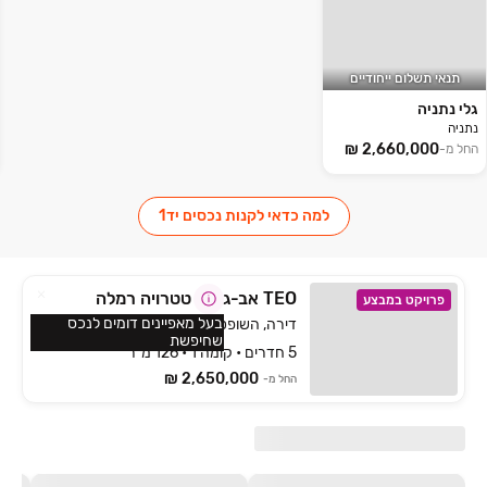
תנאי תשלום ייחודיים
גלי נתניה
נתניה
החל מ-
למה כדאי לקנות נכסים יד1
TEO אב-גד & טטרויה רמלה
פרויקט במבצע
בעל מאפיינים דומים לנכס
דירה, השופטים צפון, רמלה
שחיפשת
5 חדרים • קומה 1 • 126 מ״ר
2,650,000 ₪
החל מ-