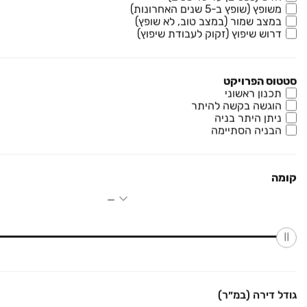
משופץ (שופץ ב-5 שנים האחרונות)
במצב שמור (במצב טוב, לא שופץ)
₪ 7,000,000
דרוש שיפוץ (זקוק לעבודת שיפוץ)
משק חקלאי/ נחלה
משק חקלאי/ נחלה, עין ורד
סטטוס הפרויקט
4 חדרים • קומה ‎קרקע‏ • 29500 מ״ר
עוזי גיל
תכנון ראשוני
הוגשה בקשה להיתר
ניתן היתר בניה
₪ 7,500,000
הבניה הסתיימה
הבנים
משק חקלאי/ נחלה, צור משה, צור משה
קומה ‎קרקע‏ • 220 מ״ר
קומה
קבוצת נדל"ן בשרון
₪ 7,800,000
חורשת האקליפטוס
משק חקלאי/ נחלה, אומץ, אומץ
קומה ‎קרקע‏ • 9500 מ״ר
קבוצת נדל"ן בשרון
גודל דירה (במ״ר)