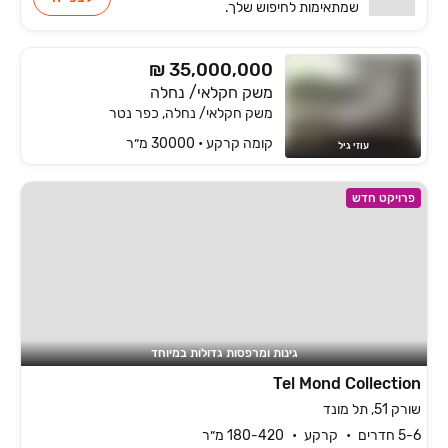
שמתאימות
לחיפוש שלך.
₪ 35,000,000
משק חקלאי/ נחלה
משק חקלאי/ נחלה, כפר נטר
קומה ‎קרקע‏ • 30000 מ״ר
עוזי גיל
פרויקט חדש
גינות ומרפסות גדולות במיוחד
Tel Mond Collection
שורק 51, תל מונד
5-6 חדרים
קרקע
180-420 מ״ר