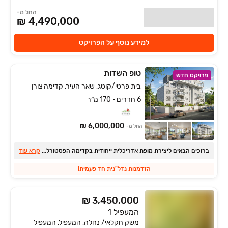
החל מ-
4,490,000 ₪
למידע נוסף על הפרויקט
טופ השדות
פרויקט חדש
בית פרטי/קוטג, שאר העיר, קדימה צורן
6 חדרים • 170 מ״ר
6,000,000 ₪
החל מ-
ברוכים הבאים ליצירת מופת אדריכלית ייחודית בקדימה הפסטורלית
...
קרא עוד
הזדמנות נדל"נית חד פעמית!
₪ 3,450,000
המעפיל 1
משק חקלאי/ נחלה, המעפיל, המעפיל