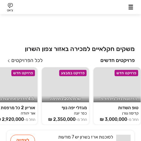
צ׳אט
משקים חקלאיים למכירה באזור צפון השרון
פרויקטים חדשים
לכל הפרויקטים
פרויקט חדש
פרויקט במבצע
פרויקט חדש
הזדמנות נדל"נית חד פעמית!
שלמו 20% בחתימה
טופ השדות
מגדלי יפה נוף
קדימה צורן
כפר יונה
אור יהודה
החל מ-
החל מ-
החל מ-
לסוכנות
ארז בשרון
יש
7 מודעות
לצפייה