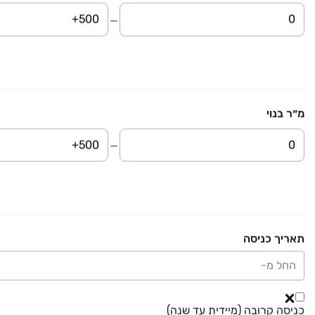
₪ 8,350,000
משק חקלאי/ נחלה
משק חקלאי/ נחלה, בורגתה
קומה ‎קרקע‏ • 24000 מ״ר
יזום ופיתוח בנחלה בע"מ
מ״ר בנוי
קבוצת נדל"ן בשרון
עוזי גיל
12
נכסים מתאימים לך
20
נכסים מתאימים לך
₪ 8,500,000
משק חקלאי/ נחלה
תאריך כניסה
משק חקלאי/ נחלה, צור משה
קומה ‎קרקע‏ • 15000 מ״ר
עוזי גיל
החל מ-
גמיש במחיר
בהזדמנות
חבל לפספס
כניסה קרובה (מיידית עד שנה)