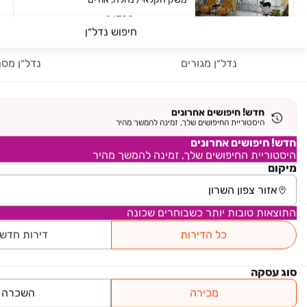
קומה ‎קרקע‏ • 26780 מ״ר
חיפוש נדל״ן
עוזי גיל
נדל״ן מגורים
נדל״ן מסח
מטבח גדול
בהזדמנות
חבל לפספס
₪ 20,000
חדש! חיפושים אחרונים
משק חקלאי/ נחלה
היסטוריית החיפושים שלך, זמינה להמשך מהיר
משק חקלאי/ נחלה, עין ורד
חדש! חיפושים אחרונים
היסטוריית החיפושים שלך, זמינה להמשך מהיר
קומה ‎קרקע‏ • 4000 מ״ר
קפלן בוטיק נדל"ן
מיקום
₪ 850,000
שכונה 6
התוצאות טובות יותר כשבוחרים שכונה
משק חקלאי/ נחלה, שכונה 6, תל מונד
כל הדירות
דירות חדש
קומה ‎קרקע‏ • 2000 מ״ר
B&S Real Estate Group
סוג עסקה
₪ 5,500,000
מכירה
השכרה
משק חקלאי/ נחלה