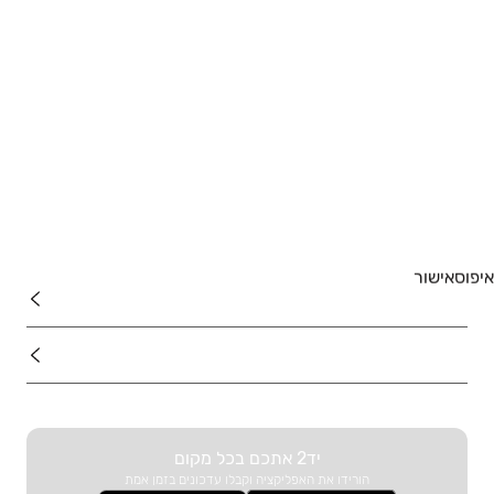
למצוא דירה למכירה. המערכת תסמן עבורכם את מיקומי הדירות
הזמינות, ותוכלו להקליק על כל סימון כדי לצפות במודעה ובפרטי
ההתקשרות עם בעלי הדירה.
נדל"ן
רכב
מוצרים
איפוס
אישור
דרושים
עוד באתר
יד2 אתכם בכל מקום
הורידו את האפליקציה וקבלו עדכונים בזמן אמת