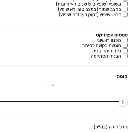
9 חדרים • קומה ‎קרקע‏ • 310 מ״ר
משופץ (שופץ ב-5 שנים האחרונות)
בן הרוש נדל"ן
במצב שמור (במצב טוב, לא שופץ)
חניה
ממ"ד
דרוש שיפוץ (זקוק לעבודת שיפוץ)
משרדי תיווך בכפר יונה
סטטוס הפרויקט
תכנון ראשוני
הוגשה בקשה להיתר
ניתן היתר בניה
קבוצת נדל"ן בשרון
ייעוץ ושיווק נדל"ן
Dayan נכסים
הבניה הסתיימה
קומה
₪ 5,999,000
דו משפחתי
דו משפחתי, כפר יונה
7 חדרים • קומה ‎קרקע‏ • 280 מ״ר
שמש נכסים
חניה
2 מרפסות
₪ 2,700,000
ירד ב-200,000 ₪
גודל דירה (במ״ר)
השקד