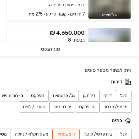
דו משפחתי, כפר יונה
7 חדרים • קומה ‎קרקע‏ • 275 מ״ר
נדל"ן עידית
₪ 4,650,000
גבעתי 8
דו משפחתי, הנחלים, כפר יונה
סוג הנכס
6 חדרים • קומה ‎קרקע‏ • 286 מ״ר
Ocean Group Real Estate
חיפושים אחרונים
ניתן לבחור מספר סוגים
₪ 5,350,000
דו משפחתי
דירות
דו משפחתי, כפר יונה
הכל
דירה
דירת גן
גג/ פנטהאוז
דופלקס
תיירות ונופש
6 חדרים • קומה ‎קרקע‏ • 250 מ״ר
Dayan נכסים
מרתף/ פרטר
טריפלקס
יחידת דיור
סטודיו/ לופט
DAVID
פרויקט חדש
בתים
דירה, נאות הרצל, נתניה
4 חדרים
הכל
בית פרטי/ קוטג'
דו משפחתי
משק חקלאי/ נחלה
משק