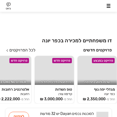
צ׳אט
דו משפחתיים למכירה בכפר יונה
פרויקטים חדשים
לכל הפרויקטים
פרויקט במבצע
פרויקט חדש
פרויקט חדש
שלמו 20% בחתימה
הזדמנות נדל"נית חד פעמית!
EE LIKE NO OTHER
מגדלי יפה נוף
טופ השדות
אלטרנטיב רחובות
כפר יונה
קדימה צורן
רחובות
החל מ-
החל מ-
החל מ-
לסוכנות
Dayan נכסים
יש
32 מודעות
לצפייה