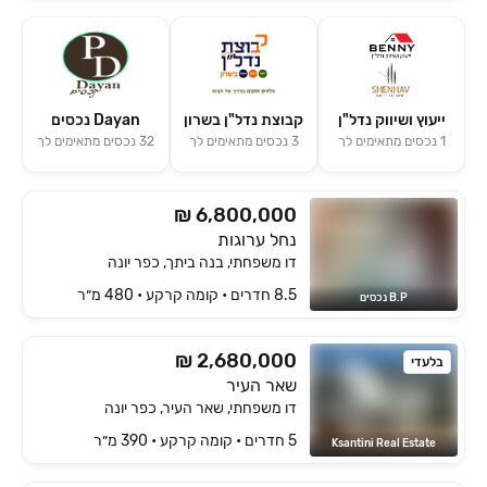
ייעוץ ושיווק נדל"ן
קבוצת נדל"ן בשרון
Dayan נכסים
1
נכסים מתאימים לך
3
נכסים מתאימים לך
32
נכסים מתאימים לך
₪ 6,800,000
נחל ערוגות
דו משפחתי, בנה ביתך, כפר יונה
8.5 חדרים • קומה ‎קרקע‏ • 480 מ״ר
B.P נכסים
₪ 2,680,000
בלעדי
שאר העיר
דו משפחתי, שאר העיר, כפר יונה
5 חדרים • קומה ‎קרקע‏ • 390 מ״ר
Ksantini Real Estate