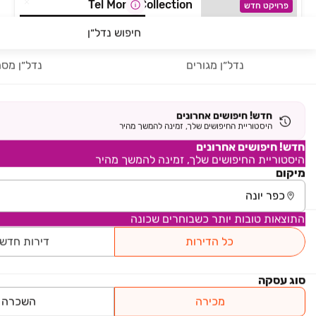
Tel Mond Collection
פרויקט חדש
בעל מאפיינים דומים לנכס
דירה, שכונה 4, תל מונד
חיפוש נדל״ן
שחיפשת
5 חדרים • 180 מ״ר
5,290,000 ₪
החל מ-
נדל״ן מגורים
נדל״ן מסח
חדש! חיפושים אחרונים
היסטוריית החיפושים שלך, זמינה להמשך מהיר
חדש! חיפושים אחרונים
היסטוריית החיפושים שלך, זמינה להמשך מהיר
מיקום
התוצאות טובות יותר כשבוחרים שכונה
כל הדירות
דירות חדש
סוג עסקה
מכירה
השכרה