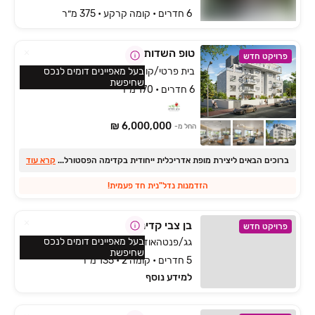
6 חדרים • קומה ‎קרקע‏ • 375 מ״ר
טופ השדות
פרויקט חדש
בית פרטי/קוטג, שאר העיר, קדימה צורן
בעל מאפיינים דומים לנכס
שחיפשת
6 חדרים • 170 מ״ר
6,000,000 ₪
החל מ-
ברוכים הבאים ליצירת מופת אדריכלית ייחודית בקדימה הפסטורלית
...
קרא עוד
הזדמנות נדל"נית חד פעמית!
בן צבי קדימה
פרויקט חדש
בעל מאפיינים דומים לנכס
גג/פנטהאוז, הכפר, קדימה צורן
שחיפשת
5 חדרים • קומה 2 • 135 מ״ר
למידע נוסף