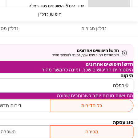
יורדי הים 5, השופטים צפון, רמלה
חיפוש נדל״ן
להמחשה
נדל״ן מגורים
נדל״ן מסח
דוד מרכוס 25
פרויקט חדש
דוד מרכוס 25, השופטים צפון, רמלה
חדש! חיפושים אחרונים
היסטוריית החיפושים שלך, זמינה להמשך מהיר
להמחשה
חדש! חיפושים אחרונים
היסטוריית החיפושים שלך, זמינה להמשך מהיר
מיקום
עמוד 1 מתוך 1
התוצאות טובות יותר כשבוחרים שכונה
ראשי
נדל״ן למכירה
בתים במרכז והשרון
אזור רמלה - לוד
כל הדירות
דירות חדש
רמלה
סוג עסקה
מכירה
השכרה
עמודי מודעות דומות