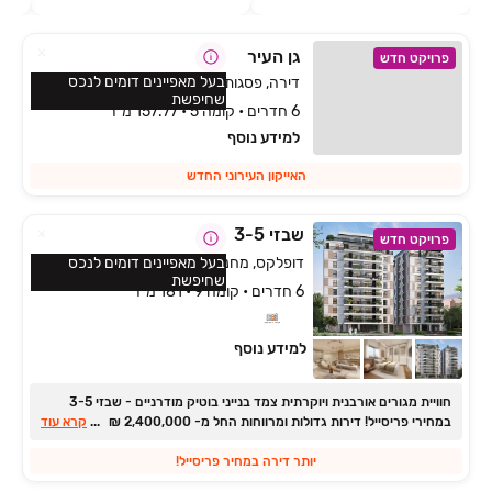
גן העיר
פרויקט חדש
בעל מאפיינים דומים לנכס
דירה, פסגות אפק, ראש העין
שחיפשת
6 חדרים • קומה 5 • 157.77 מ״ר
למידע נוסף
האייקון העירוני החדש
שבזי 3-5
פרויקט חדש
דופלקס, מחנה יהודה, פתח תקווה
בעל מאפיינים דומים לנכס
שחיפשת
6 חדרים • קומה 9 • 181 מ״ר
למידע נוסף
חוויית מגורים אורבנית ויוקרתית צמד בנייני בוטיק מודרניים - שבזי ‏3-5
במחירי פריסייל! דירות גדולות ומרווחות החל מ- ‏2,400,000 ‏₪
...
קרא עוד
יותר דירה במחיר פריסייל!