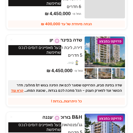
שחיפשת
6 חדרים
4,450,000 ₪
החל מ-
הנחה מיוחדת של עד 400,000 ₪
שדה בפינת סביון
פרויקט במבצע
דירה, ליבת העיר, יהוד מונוסון
בעל מאפיינים דומים לנכס
שחיפשת
5 חדרים
4,450,000 ₪
החל מ-
שדה בפינת סביון, הפרויקט שסוגר לכם את הפינה בגוש דן! מהלובי, חדר
...
הכושר ועד לפארק הענק ‏– הכל מחכה לכם בגדות , שכונת המחר של
קרא עוד
בקעת אונו דירות ‏5 חד' בתנאים מיוחדים אכלוס אפריל ‏2028
כל היתרונות..בגדות !
B&H בורוכוב רעננה
פרויקט במבצע
גג/פנטהאוז, נווה דוד רמז, רעננה
בעל מאפיינים דומים לנכס
שחיפשת
5 חדרים