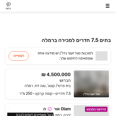
צ׳אט
בתים 7.5 חדרים למכירה ברמלה
לסוכנות
סגל יועצי נדל"ן
יש
מודעה אחת
לצפייה
שמתאימה
לחיפוש שלך.
₪ 4,500,000
הברוש
בית פרטי/ קוטג', נווה דוד, רמלה
7.5 חדרים • קומה ‎קרקע‏ • 250 מ״ר
סגל יועצי נדל"ן
Olam אור יהודה
פרויקט במבצע
בעל מאפיינים דומים לנכס
דירה, רמת פנקס, אור יהודה