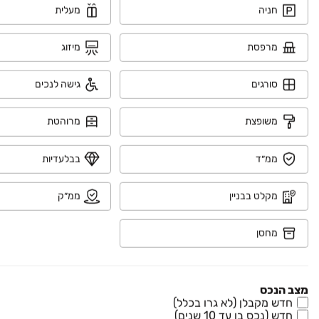
חניה
מעלית
מרפסת
מיזוג
נדל"ן
רכב
סורגים
גישה לנכים
מוצרים
משופצת
מרוהטת
דרושים
ממ״ד
בבלעדיות
עוד באתר
מקלט בבניין
ממ״ק
מחסן
יד2 אתכם בכל מקום
הורידו את האפליקציה וקבלו עדכונים בזמן אמת
מצב הנכס
חדש מקבלן (לא גרו בכלל)
חדש (נכס בן עד 10 שנים)