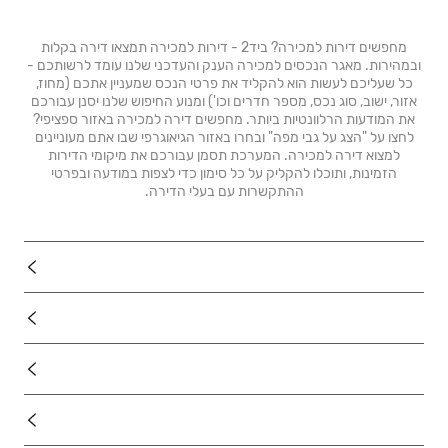
מחפשים דירות למכירה? ביד2 - דירות למכירה תמצאו דירה בקלות
ובמהירות. מאגר הנכסים למכירה הענק והעדכני שלנו עומד לרשותכם -
כל שעליכם לעשות הוא להקליד את פרטי הנכס שמעניין אתכם (מחוז,
אזור, ישוב, סוג נכס, מספר חדרים וכו') ומנוע החיפוש שלנו יסנן עבורכם
את המודעות הרלוונטיות ביותר. מחפשים דירה למכירה באזור ספציפי?
לחצו על "הצג על גבי מפה" ובחרו באזור הגיאוגרפי שבו אתם מעוניינים
למצוא דירה למכירה. המערכת תסמן עבורכם את מיקומי הדירות
הזמינות, ותוכלו להקליק על כל סימון כדי לצפות במודעה ובפרטי
ההתקשרות עם בעלי הדירה.
נדל"ן
רכב
מוצרים
דרושים