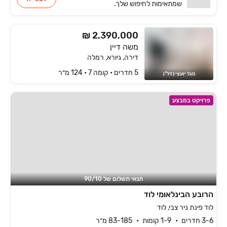
שמתאימות
לחיפוש שלך.
₪ 2,390,000
משה דיין
דירה, גיורא, רמלה
5 חדרים • קומה ‎7‏ • 124 מ״ר
סגל יועצי נדל"ן
פרויקט במבצע
תנאי תשלום של ‏10/‏90
הרובע הבינלאומי לוד
לוד פינת ניר צבי, לוד
3-6 חדרים
1-9 קומות
83-185 מ״ר