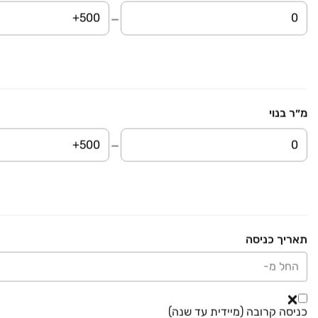
מ״ר בנוי
ירד ב-100,000 ₪
₪ 2,750,000
יעקב דורי 10
דירה, נאות שמיר, רמלה
5 חדרים • קומה ‎5‏ • 168 מ״ר
תאריך כניסה
₪ 2,900,000
הגלעד 22
החל מ-
בית פרטי/ קוטג', נאות יצחק רבין, רמלה
5 חדרים • קומה ‎קרקע‏ • 240 מ״ר
כניסה קרובה (מיידית עד שנה)