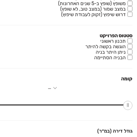
5 חדרים • קומה ‎1‏ • 117 מ״ר
משופץ (שופץ ב-5 שנים האחרונות)
במצב שמור (במצב טוב, לא שופץ)
דרוש שיפוץ (זקוק לעבודת שיפוץ)
₪ 2,650,000
משה לוי 2
דירה, נאות שמיר, רמלה
סטטוס הפרויקט
תכנון ראשוני
5 חדרים • קומה ‎13‏ • 150 מ״ר
הוגשה בקשה להיתר
ניתן היתר בניה
הבניה הסתיימה
₪ 2,579,000
יעקב דורי 1
דירה, נאות שמיר, רמלה
קומה
5 חדרים • קומה ‎12‏ • 135 מ״ר
גודל דירה (במ״ר)