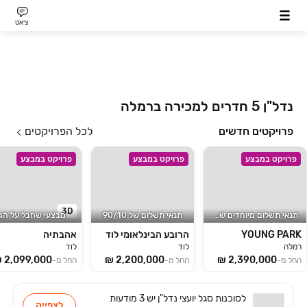
צ׳אט
נדל"ן 5 חדרים למכירה ברמלה
פרויקטים חדשים
לכל הפרויקטים
פרויקט במבצע
פרויקט במבצע
פרויקט במבצע
3D
תנאי תשלום מיוחדים של 10/90
תנאי תשלום של ‏10/‏90
מבצעי שחבל על הגן
YOUNG PARK
הרובע הבינלאומי לוד
אהבתיה
רמלה
לוד
לוד
החל מ-
החל מ-
החל מ-
לסוכנות
סגל יועצי נדל"ן
יש
3 מודעות
לצפייה