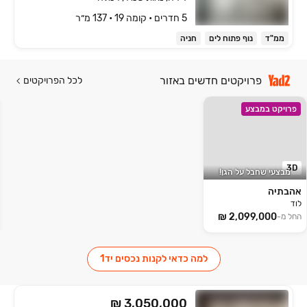
5 חדרים • קומה ‎19‏ • 137 מ״ר
ממ"ד
נוף פתוח לים
חניה
פרויקטים חדשים באזור
לכל הפרויקטים
פרויקט במבצע
3D
מבצעי שחבל על הגן!
אהבתיה
לוד
החל מ-
למה כדאי לקנות נכסים יד1
₪ 3,050,000