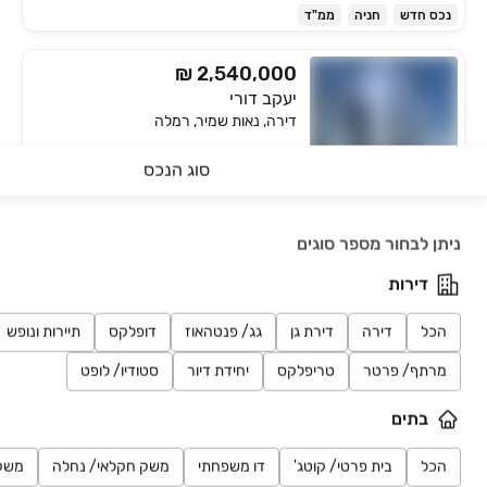
נכס חדש
חניה
ממ"ד
₪ 2,540,000
יעקב דורי
דירה, נאות שמיר, רמלה
5 חדרים • קומה ‎4‏ • 148 מ״ר
קומפאס
סוג הנכס
נכס חדש
חניה
ממ"ד
חיפושים אחרונים
משרדי תיווך ברמלה
ניתן לבחור מספר סוגים
דירות
הכל
דירה
דירת גן
גג/ פנטהאוז
דופלקס
תיירות ונופש
פיור נדל"ן
סגל יועצי נדל"ן
רימקס Success
קבוצת חגאי
מרתף/ פרטר
טריפלקס
יחידת דיור
סטודיו/ לופט
בתים
₪ 2,250,000
משה לוי
הכל
בית פרטי/ קוטג'
דו משפחתי
משק חקלאי/ נחלה
משק
דירה, נאות שמיר, רמלה