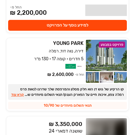
החל מ-
2,200,000 ₪
למידע נוסף על הפרויקט
YOUNG PARK
פרויקט במבצע
דירה, נווה דוד, רמלה
5 חדרים • קומה 17 • 130 מ״ר
2,600,000 ₪
החל מ-
קו הרקיע של גוש דן הוא חלק מסלון והמרפסת שלך שדרגו לנאות פרס
...
רמלה צפון, איכות חיים על הפארק הענק! תנאי תשלום מיוחדים של ‏10/‏90 +
קרא עוד
פטור מלא מהוצאות משפטיות !
תנאי תשלום מיוחדים של 10/90
₪ 3,350,000
שושנה דמארי 24