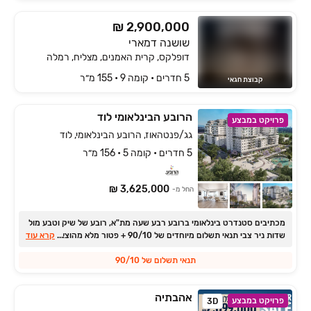
₪ 2,900,000
שושנה דמארי
דופלקס, קרית האמנים, מצליח, רמלה
5 חדרים • קומה ‎9‏ • 155 מ״ר
קבוצת חגאי
הרובע הבינלאומי לוד
פרויקט במבצע
גג/פנטהאוז, הרובע הבינלאומי, לוד
5 חדרים • קומה 5 • 156 מ״ר
3,625,000 ₪
החל מ-
מכתיבים סטנדרט בינלאומי ברובע רבע שעה מת"א, רובע של שיק וטבע מול
...
שדות ניר צבי תנאי תשלום מיוחדים של ‏10/‏90 + פטור מלא מהוצאות
קרא עוד
משפטיות !
תנאי תשלום של ‏10/‏90
אהבתיה
פרויקט במבצע
3D