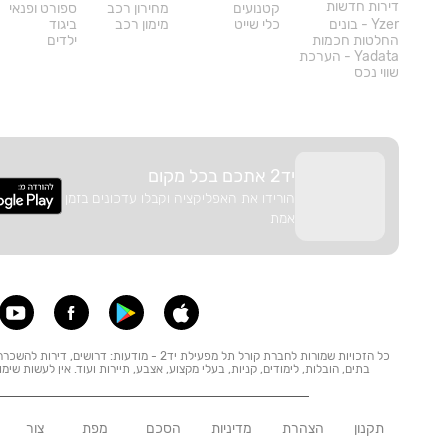
דירות חדשות
קטנועים
מחירון רכב
ספורט ופנאי
Yzer - בונים
כלי שייט
מימון רכב
ביגוד
החלטות חכמות
ילדים
Yadata - הערכת
שווי נכס
יד2 אתכם בכל מקום
הורידו את האפליקציה וקבלו עדכונים בזמן
אמת
כל הזכויות שמורות לחברת קורל תל מפעילת יד2 - מודע
בתים, הובלות, לימודים, קניות, בעלי מקצוע, אצבע, תיירות ועוד. אין לעשות שימ
תקנון
הצהרת
מדיניות
הסכם
מפת
צור