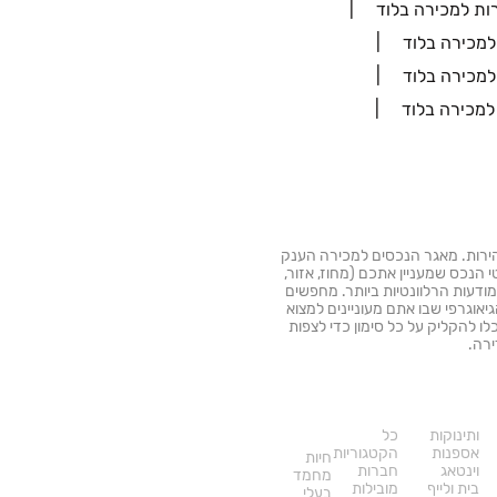
ות למכירה בלוד
רה בקלות ובמהירות. מאגר הנכסים למכירה הענק
הנכס שמעניין אתכם (מחוז, אזור,
מודעות הרלוונטיות ביותר. מחפשים
יאוגרפי שבו אתם מעוניינים למצוא
ו להקליק על כל סימון כדי לצפות
רה.
דרושים
עוד
באתר
ותינוקות
כל
אספנות
הקטגוריות
חיות
וינטאג
חברות
מחמד
בית ולייף
מובילות
בעלי