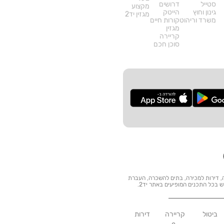
סטייל
דרושים
מקצוע
גינון וחוץ
הייטק
מגזין יד2
משרד וריהוט
קורות חיים
מגזין
קריירה
סוכן חכם
ות: דרושים, דירות להשכרה, דירות למכירה, בתים להשכרה, העברת
וש בכל התכנים המופיעים באתר יד2.
ביטול
קריירה
דירות