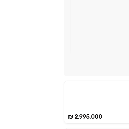
תשלומי המשכנתה על חשבוננו
premium collection – פרימיום קולקשן ראש העין
ראש העין
החל מ-
₪ 2,995,000