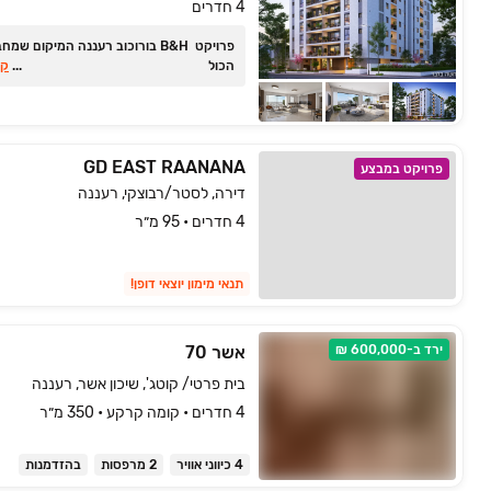
4 חדרים
פרויקט B&H בורוכוב רעננה המיקום שמח
הכול
...
קר
GD EAST RAANANA
פרויקט במבצע
דירה, לסטר/רבוצקי, רעננה
4 חדרים • 95 מ״ר
תנאי מימון יוצאי דופן!
ירד ב-600,000 ₪
אשר 70
בית פרטי/ קוטג', שיכון אשר, רעננה
4 חדרים • קומה ‎קרקע‏ • 350 מ״ר
4 כיווני אוויר
2 מרפסות
בהזדמנות