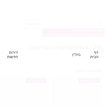
חדש! חיפושים אחרונים
היסטוריית החיפושים שלך, זמינה להמשך מהיר
נדל"ן 4 חדרים למכירה ברעננה
דף
דירות
נדל״ן
הבית
חדשות
343
תוצאות
פרויקטים חדשים
פרויקט במבצע
פרויקט במבצע