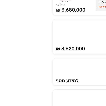
ו דירות ‏4 חד' אכלוס
החל מ-
א עוד
3,680,000 ₪
₪ 3,620,000
למידע נוסף