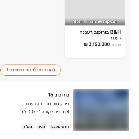
המיקום שמחבר בין הכול
B&H בורוכוב רעננה
רעננה
החל מ-
למה כדאי לקנות נכסים יד1
בורוכוב 15
דירה, נווה דוד רמז, רעננה
4 חדרים • קומה ‎1‏ • 107 מ״ר
חדש מקבלן
חניה
ממ"ד