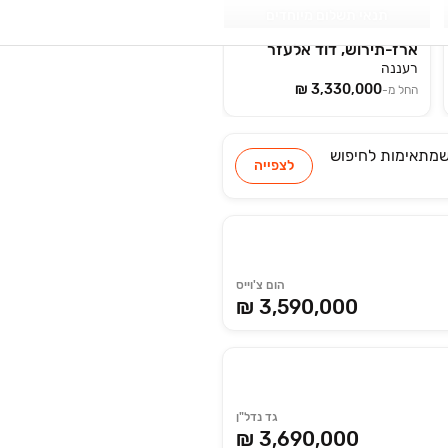
תנאי תשלום מיוחדים
ארז-תירוש, דוד אלעזר
רעננה
החל מ-
לחיפוש
לצפייה
הום צ'וייס
₪ 3,590,000
גד נדל"ן
₪ 3,690,000