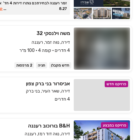
זמר רעננה לבחירתכם נותר
8.27
...
קר
משה וילנסקי 32
דירה, נווה זמר, רעננה
4 חדרים • קומה ‎4‏ • 100 מ״ר
חדש מקבלן
חניה
2 מרפסות
אביסרור בני ברק צפון
פרויקט חדש
דירה, שאר העיר, בני ברק
4 חדרים
B&H בורוכוב רעננה
פרויקט במבצע
דירה, נווה דוד רמז, רעננה