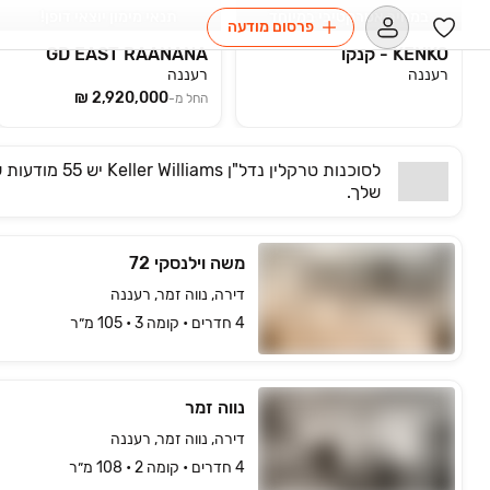
במחיר אטרקטיבי במיוחד
תנאי מימון יוצאי דופן!
פרסום מודעה
KENKO - קנקו
GD EAST RAANANA
רעננה
רעננה
החל מ-
לסוכנות
טרקלין נדל"ן Keller Williams
יש
55 מודעות שמתאימות
שלך.
משה וילנסקי 72
דירה, נווה זמר, רעננה
4 חדרים • קומה ‎3‏ • 105 מ״ר
נווה זמר
דירה, נווה זמר, רעננה
4 חדרים • קומה ‎2‏ • 108 מ״ר