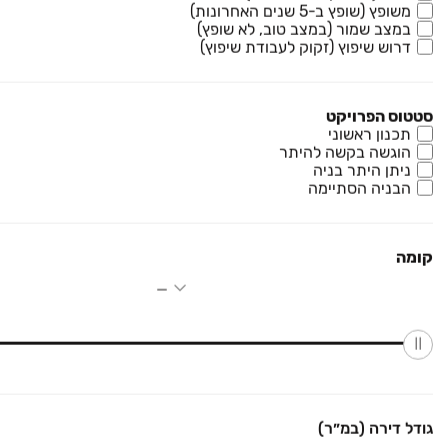
ירד ב-140,000 ₪
₪ 2,750,000
משופץ (שופץ ב-5 שנים האחרונות)
במצב שמור (במצב טוב, לא שופץ)
ד"ר יוסף בורג 10
דרוש שיפוץ (זקוק לעבודת שיפוץ)
דירה, כוכב הצפון, נתניה
5 חדרים • קומה ‎7‏ • 131 מ״ר
סטטוס הפרויקט
חדש מקבלן
חניה
ממ"ד
תכנון ראשוני
הוגשה בקשה להיתר
ניתן היתר בניה
₪ 4,890,000
הבניה הסתיימה
שמואל הנציב 27
גג/ פנטהאוז, צפון מערב מרכז העיר, נתניה
5 חדרים • קומה ‎15‏ • 285 מ״ר
קומה
חדש מקבלן
4 כיווני אוויר
3 חדרי מקלחת
גודל דירה (במ״ר)