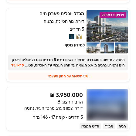
מגדל יובלים פארק הים
פרויקט במבצע
דירה, נוף הטיילת, נתניה
5 חדרים
למידע נוסף
התחלה חדשה בסטנדרט חדש! רוכשים דירת ‏5 חדרים במגדל יובלים פארק
הים נתניה, ונהנים מ: ‏5% תשואה על ההון העצמי עד האכלוס, פטור
...
קרא עוד
מהצמדה למדד ואכלוס בשנת 2028.
5% תשואה על ההון העצמי
₪ 3,950,000
הרב הרצוג 8
דירה, צפון מערב מרכז העיר, נתניה
5 חדרים • קומה ‎17‏ • 146 מ״ר
חניה
ממ"ד
חדש מקבלן