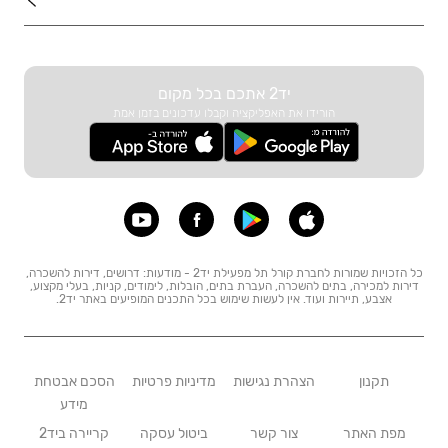
עוד באתר
יד2 אתכם בכל מקום
הורידו את האפליקציה וקבלו עדכונים בזמן אמת
כל הזכויות שמורות לחברת קורל תל מפעילת יד2 - מודעות: דרושים, דירות להשכרה,
דירות למכירה, בתים להשכרה, העברת בתים, הובלות, לימודים, קניות, בעלי מקצוע,
אצבע, תיירות ועוד. אין לעשות שימוש בכל התכנים המופיעים באתר יד2.
תקנון
הצהרת נגישות
מדיניות פרטיות
הסכם אבטחת
מידע
מפת האתר
צור קשר
ביטול עסקה
קריירה ביד2