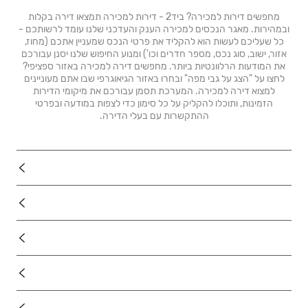
מחפשים דירות למכירה? ביד2 - דירות למכירה תמצאו דירה בקלות
ובמהירות. מאגר הנכסים למכירה הענק והעדכני שלנו עומד לרשותכם -
כל שעליכם לעשות הוא להקליד את פרטי הנכס שמעניין אתכם (מחוז,
אזור, ישוב, סוג נכס, מספר חדרים וכו') ומנוע החיפוש שלנו יסנן עבורכם
את המודעות הרלוונטיות ביותר. מחפשים דירה למכירה באזור ספציפי?
לחצו על "הצג על גבי מפה" ובחרו באזור הגיאוגרפי שבו אתם מעוניינים
למצוא דירה למכירה. המערכת תסמן עבורכם את מיקומי הדירות
הזמינות, ותוכלו להקליק על כל סימון כדי לצפות במודעה ובפרטי
ההתקשרות עם בעלי הדירה.
נדל"ן
רכב
מוצרים
דרושים