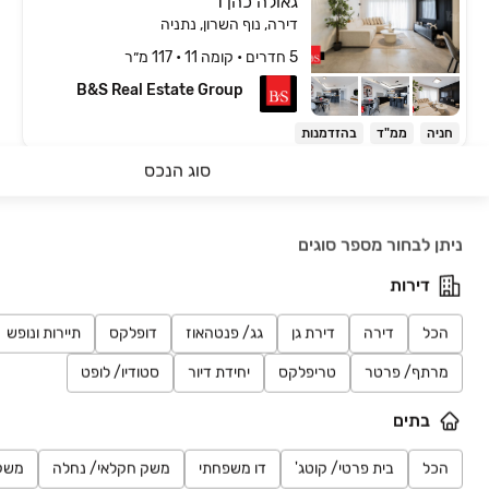
גאולה כהן 1
דירה, נוף השרון, נתניה
5 חדרים • קומה ‎11‏ • 117 מ״ר
B&S Real Estate Group
חניה
ממ"ד
בהזדמנות
סוג הנכס
₪ 4,090,000
חיפושים אחרונים
אהוד מנור 4
דירה, עיר ימים, נתניה
ניתן לבחור מספר סוגים
5 חדרים • קומה ‎11‏ • 144 מ״ר
Next Home
דירות
חניה
ממ"ד
קרוב לים
הכל
דירה
דירת גן
גג/ פנטהאוז
דופלקס
תיירות ונופש
₪ 3,350,000
בלעדי
מרתף/ פרטר
טריפלקס
יחידת דיור
סטודיו/ לופט
שפיגלמן
דירה, קרית השרון, נתניה
בתים
5 חדרים • קומה ‎3‏ • 146 מ״ר
Unity Real Estate Group
הכל
בית פרטי/ קוטג'
דו משפחתי
משק חקלאי/ נחלה
משק
נכס חדש
חניה
ממ"ד