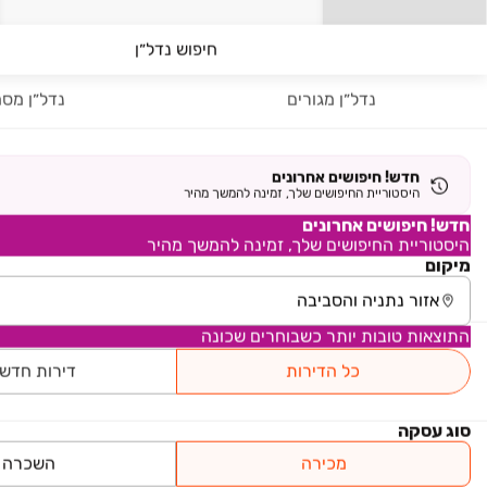
תנאי תשלום ייחודיים
חיפוש נדל״ן
גלי נתניה
נתניה
נדל״ן מגורים
נדל״ן מסח
החל מ-
חדש! חיפושים אחרונים
למה כדאי לקנות נכסים יד1
היסטוריית החיפושים שלך, זמינה להמשך מהיר
חדש! חיפושים אחרונים
היסטוריית החיפושים שלך, זמינה להמשך מהיר
₪ 4,899,999
מיקום
אריק לביא 1
דירה, עיר ימים, נתניה
5 חדרים • קומה ‎6‏ • 157 מ״ר
התוצאות טובות יותר כשבוחרים שכונה
חניה
נוף פתוח לים
ממ"ד
כל הדירות
דירות חדש
₪ 3,990,000
סוג עסקה
הגילה 3
מכירה
השכרה
דירה, נוף הטיילת, נתניה