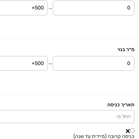
מ״ר בנוי
₪ 4,090,000
הגילה 15
דירה, נוף הטיילת, נתניה
5 חדרים • קומה ‎14‏ • 145 מ״ר
חניה
3 כיווני אוויר
3 חדרי מקלחת
תאריך כניסה
₪ 5,500,000
החל מ-
נחל בניאס 7
דירה, אגמים, נתניה
5 חדרים • קומה ‎3‏ • 126 מ״ר
כניסה קרובה (מיידית עד שנה)