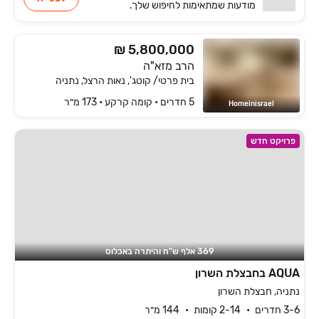
מודעות שמתאימות
לחיפוש שלך.
₪ 5,800,000
הרב מזא"ה
בית פרטי/ קוטג', נאות הרצל, נתניה
5 חדרים • קומה ‎קרקע‏ • 173 מ״ר
Homeinisrael
פרויקט חדש
369 אלף ש"ח והיתרה באכלוס
AQUA בחבצלת השרון
נתניה, חבצלת השרון
3-6 חדרים
2-14 קומות
144 מ״ר