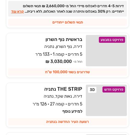
דירות ‏4-5 חדרים לאכלוס מיידי החל מ‏-2,660,000 ‏₪ תנאי תשלום
ייחודיים: רק ‏30% באכלוס והיתרה שנה לאחר האכלוס, ללא ריבית והצמדה.
...
קרא עוד
תנאי תשלום ייחודיים
בראשית נוף השרון
פרויקט במבצע
דירה, נוף השרון, נתניה
5 חדרים • קומה 1 • 133 מ״ר
3,030,000 ₪
החל מ-
שדרוגים בשווי 100,000 ש"ח
THE STRIP נתניה
פרויקט חדש
3D
דירה, נאות שקד, נתניה
5 חדרים • קומה 27 • 126 מ״ר
למידע נוסף
רצועת העיר החדשה בנתניה