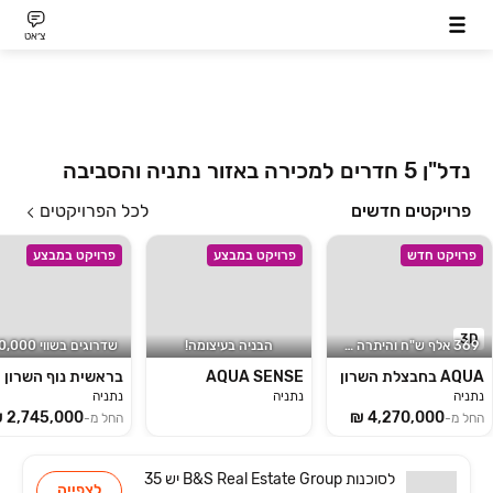
צ׳אט
נדל"ן 5 חדרים למכירה באזור נתניה והסביבה
פרויקטים חדשים
לכל הפרויקטים
פרויקט חדש
פרויקט במבצע
פרויקט במבצע
3D
369 אלף ש"ח והיתרה באכלוס
הבניה בעיצומה!
AQUA בחבצלת השרון
AQUA SENSE
בראשית נוף השרון
נתניה
נתניה
נתניה
החל מ-
החל מ-
לסוכנות
B&S Real Estate Group
יש
35
לצפייה