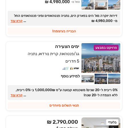
4,980,000 ₪
החל מ-
דירות יוקרה מול הים בפארק הים, נתניה פנטהאוזים ומיני פנטהאוזים החל
מ- ‏4,980,000 ‏₪
...
קרא עוד
הבנייה בעיצומה!
ימים הצעירה
פרויקט במבצע
גג/פנטהאוז, קרית נורדאו, נתניה
5 חדרים
למידע נוסף
‏0% ריבית ל‏-‏20 שנים! משכנתא קבועה ע“ס ‏₪‏1,000,000 ב‏-‏0% ריבית,
ללא הצמדה ל‏-‏20 שנה!
...
קרא עוד
תנאי תשלום מיוחדים
2,790,000 ₪
בלעדי