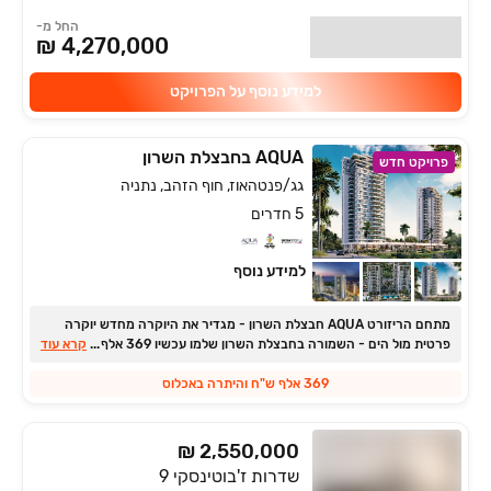
החל מ-
4,270,000 ₪
למידע נוסף על הפרויקט
AQUA בחבצלת השרון
פרויקט חדש
גג/פנטהאוז, חוף הזהב, נתניה
5 חדרים
למידע נוסף
מתחם הריזורט AQUA חבצלת השרון ‏- מגדיר את היוקרה מחדש יוקרה
...
פרטית מול הים ‏- השמורה בחבצלת השרון שלמו עכשיו 369 אלף ש"ח
קרא עוד
והיתרה בסמוך לאכלוס
369 אלף ש"ח והיתרה באכלוס
₪ 2,550,000
שדרות ז'בוטינסקי 9