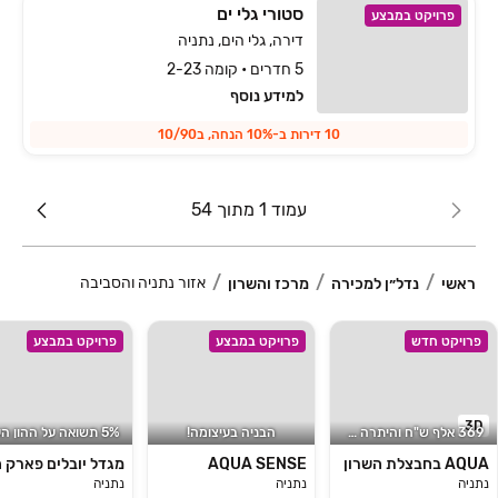
סטורי גלי ים
פרויקט במבצע
דירה, גלי הים, נתניה
5 חדרים • קומה 2-23
למידע נוסף
10 דירות ב-10% הנחה, ב10/90
עמוד 1 מתוך 54
אזור נתניה והסביבה
ראשי
נדל״ן למכירה
מרכז והשרון
פרויקט חדש
פרויקט במבצע
פרויקט במבצע
3D
369 אלף ש"ח והיתרה באכלוס
הבניה בעיצומה!
AQUA בחבצלת השרון
AQUA SENSE
מגדל יובלים פארק 
נתניה
נתניה
נתניה