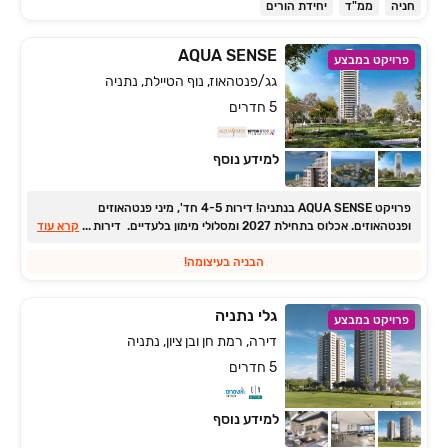
חניה
ממ"ד
יחידת הורים
AQUA SENSE
פרויקט במבצע
גג/פנטהאוז, נוף הטיילת, נתניה
5 חדרים
למידע נוסף
פרויקט AQUA SENSE בנתניה! דירות 4-5 חד', מיני פנטהאוזים
...
ופנטהאוזים. אכלוס בתחילת 2027 ומסלולי מימון בלעדיים. דירות 5 חדרים
קרא עוד
החל מ339,000 ₪ והיתרה ללא הצמדה בסמוך לכניסה הבניה בעיצומה,
אכלוס בתחילת ‏2027!
הבניה בעיצומה!
גלי נתניה
פרויקט במבצע
דירה, רמת חן ובן ציון, נתניה
5 חדרים
למידע נוסף