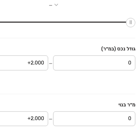
קומה ‎קרקע‏ • 1870 מ״ר
אוחיון שיווק ויזמות נדל"ן
₪ 6,500,000
פארק עוגנים
מבני תעשיה, פארק עוגנים, אשדוד
גודל נכס (במ״ר)
קומה ‎קרקע‏ • 1395 מ״ר
מגדלים נדל"ן והשקעות
₪ 11,900
האומן
מבני תעשיה, אשדוד
קומה ‎קרקע‏ • 300 מ״ר
אפטאון נכסים
מ״ר בנוי
₪ 500,000
האורגים 35
משרדים, קרית איתנים, אשדוד
1 חדרים • קומה ‎6‏ • 48 מ״ר
ONE NADLAN