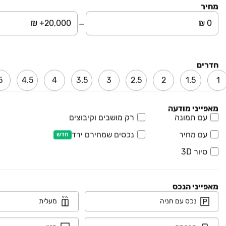
מחיר
נדל"ן
רכב
חדרים
מוצרים
5
4.5
4
3.5
3
2.5
2
1.5
1
דרושים
מאפייני מודעה
עם תמונה
רק מושבים וקיבוצים
עוד באתר
עם מחיר
נכסים שמחירם ירד
חדש
סיור 3D
יד2 אתכם בכל מקום
הורידו את האפליקציה וקבלו עדכונים בזמן אמת
מאפייני הנכס
נכס עם חניה
מעלית