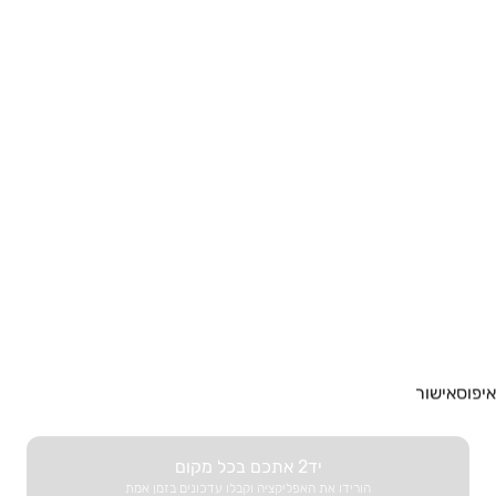
מעוניינים למצוא נכס מסחרי. המערכת תסמן עבורכם את מיקומי הדירות
הזמינות, ותוכלו להקליק על כל סימון כדי לצפות במודעה ובפרטי
ההתקשרות עם בעלי הנכס.
נדל"ן
רכב
מוצרים
דרושים
עוד באתר
איפוס
אישור
יד2 אתכם בכל מקום
הורידו את האפליקציה וקבלו עדכונים בזמן אמת