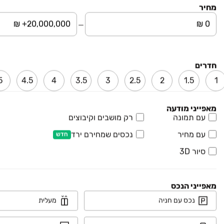
מחיר
₪ 2,900
כנפי נשרים 15
משרדים, אזור תעשיה גבעת שאול, ירושלים
1 חדרים • קומה ‎1‏ • 10 מ״ר
חדרים
5
4.5
4
3.5
3
2.5
2
1.5
1
₪ 3,000
נתן הנביא 6
מאפייני מודעה
משרדים, חזון עובדיה / רמת בית שמש ג-2, בית שמש
עם תמונה
רק מושבים וקיבוצים
6 חדרים • קומה ‎1‏ • 150 מ״ר
עם מחיר
נכסים שמחירם ירד
חדש
מחולק
בהזדמנות
מומלץ
סיור 3D
₪ 3,000
הלל 24
מאפייני הנכס
משרדים, מרכז העיר, ירושלים
נכס עם חניה
מעלית
קומה ‎4‏ • 34 מ״ר