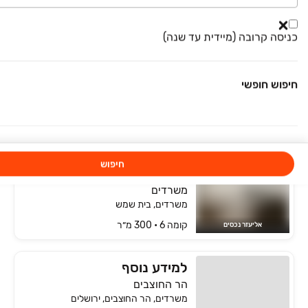
משרדים
משרדים, ירושלים
כניסה קרובה (מיידית עד שנה)
קומה ‎2‏ • 250 מ״ר
Mika Gruop
למידע נוסף
חיפוש חופשי
אגריפס
משרדים, מחנה יהודה - לב העיר, ירושלים
7 חדרים • קומה ‎1‏ • 250 מ״ר
צדוק
חיפוש
למידע נוסף
בלעדי
משרדים
משרדים, בית שמש
קומה ‎6‏ • 300 מ״ר
אליעזר נכסים
למידע נוסף
הר החוצבים
משרדים, הר החוצבים, ירושלים