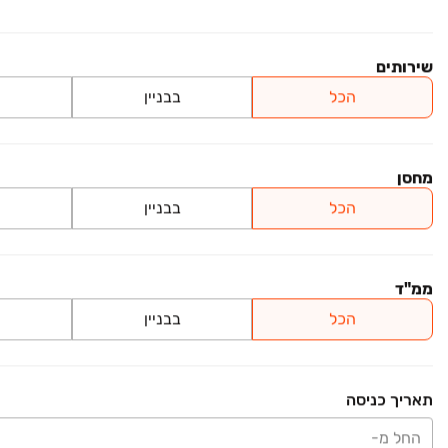
למידע נוסף
קרית מדע
משרדים, הר החוצבים, ירושלים
שירותים
קומה ‎4‏ • 200 מ״ר
צדוק
הכל
בבניין
למידע נוסף
אזור תעשיה גבעת שאול
מחסן
משרדים, אזור תעשיה גבעת שאול, ירושלים
הכל
בבניין
1 חדרים • קומה ‎1‏ • 134 מ״ר
ב.א בראשי השקעות
למידע נוסף
ממ"ד
משרדים
הכל
בבניין
משרדים, מבשרת ציון
קומה ‎1‏ • 500 מ״ר
גדלר בע"מ
תאריך כניסה
למידע נוסף
החל מ-