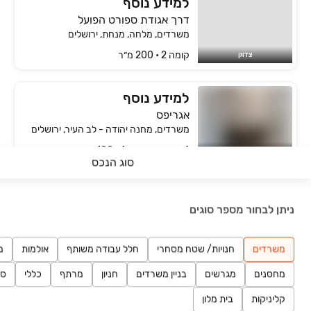
למידע נוסף
דרך אגודת ספורט הפועל
משרדים, מלחה, מנחת, ירושלים
קומה ‎2‏ • 200 מ״ר
צדוק
למידע נוסף
אגריפס
משרדים, מחנה יהודה - לב העיר, ירושלים
4 חדרים • קומה ‎1‏ • 100 מ״ר
צדוק
סוג הנכס
נוף הרים 8 ירושלים
פרויקט חדש
ניתן לבחור מספר סוגים
נוף הרים 8, בית הכרם, רמת בית הכרם, ירושלים
להמחשה
משרדים
חנויות/ שטח מסחרי
חלל עבודה משותף
אולמות
מ
מחסנים
מגרשים
בניין משרדים
חניון
מרתף
כללי
סט
רבנו גרשום 10 ירושלים
פרויקט חדש
קליניקות
בית מלון
שלמה מוסיוף 19, הבוכרים, ירושלים