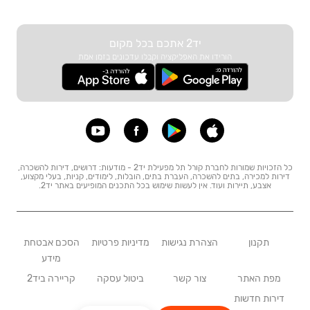
יד2 אתכם בכל מקום
הורידו את האפליקציה וקבלו עדכונים בזמן אמת
כל הזכויות שמורות לחברת קורל תל מפעילת יד2 - מודעות: דרושים, דירות להשכרה,
דירות למכירה, בתים להשכרה, העברת בתים, הובלות, לימודים, קניות, בעלי מקצוע,
אצבע, תיירות ועוד. אין לעשות שימוש בכל התכנים המופיעים באתר יד2.
תקנון
הצהרת נגישות
מדיניות פרטיות
הסכם אבטחת
מידע
מפת האתר
צור קשר
ביטול עסקה
קריירה ביד2
דירות חדשות