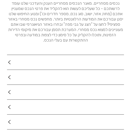
נכסים מסחריים. מאגר הנכסים מסחריים הענק והעדכני שלנו עומד
לרשותכם - כל שעליכם לעשות הוא להקליד את פרטי הנכס שמעניין
אתכם (מחוז, אזור, ישוב, סוג נכס, מספר חדרים וכו') ומנוע החיפוש שלנו
יסנן עבורכם את המודעות הרלוונטיות ביותר. מחפשים נכס מסחרי באזור
ספציפי? לחצו על "הצג על גבי מפה" ובחרו באזור הגיאוגרפי שבו אתם
מעוניינים למצוא נכס מסחרי. המערכת תסמן עבורכם את מיקומי הדירות
הזמינות, ותוכלו להקליק על כל סימון כדי לצפות במודעה ובפרטי
ההתקשרות עם בעלי הנכס.
נדל"ן
רכב
מוצרים
דרושים
עוד באתר