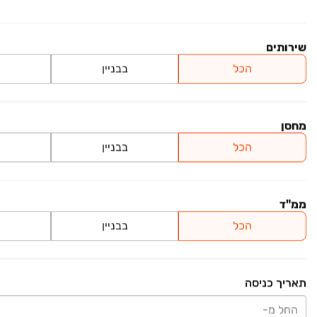
להמחשה
שירותים
חרל"פ 18-20 ירושלים
פרויקט חדש
הכל
בבניין
חרל"פ 18, רחביה, ירושלים
להמחשה
מחסן
הכל
בבניין
לייב יפה 38 ירושלים
פרויקט חדש
לייב יפה 38, ארנונה, ירושלים
ממ"ד
להמחשה
הכל
בבניין
עמוד 7 מתוך 16
תאריך כניסה
החל מ-
משרדים בירושלים והסביבה
ראשי
נדל״ן מסחרי