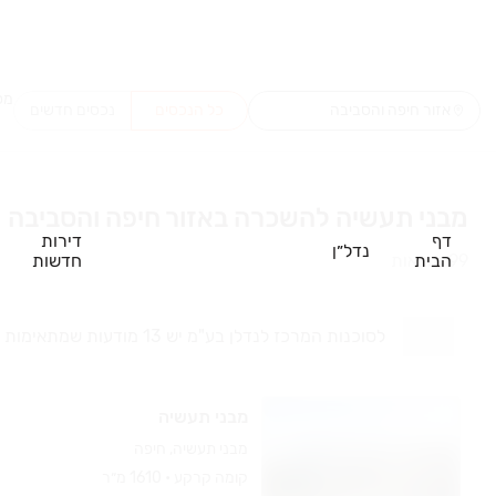
מס
כל הנכסים
נכסים חדשים
מבני תעשיה להשכרה באזור חיפה והסביבה
דף
דירות
נדל״ן
הבית
חדשות
99
תוצאות
לסוכנות
המרכז לנדלן בע"מ
יש
13 מודעות שמתאימות
מבני תעשיה
מבני תעשיה, חיפה
קומה ‎קרקע‏ • 1610 מ״ר