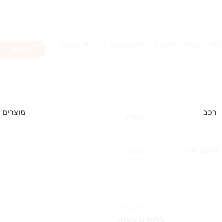
חרי
מסחרי להשכרה
סינונים
מבני תעשיה
1
חיפוש
רכב
מוצרים
מיון לפי
תאריך
לחיפוש שלך.
לצפייה
אגדה בנדל"ן
למידע נוסף