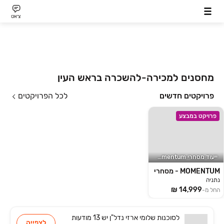
צ׳אט
מחסנים למכירה-להשכרה בראש העין
פרויקטים חדשים
לכל הפרויקטים
פרויקט במבצע
ייעוד מסחרי momentum
MOMENTUM - מסחרי
נתניה
החל מ-
לסוכנות
שלומי ארזי נדל"ן
יש
13 מודעות
לצפייה