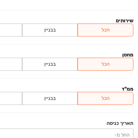
150 מ״ר
למידע נוסף
שירותים
מרכז עסקים בינלאומי
הכל
בבניין
בוסטון ראשון לציון - משרדים
פרויקט חדש
משרדים, מב"ת מערב, אזור תעשייה חדש, ראשון לציון
קומה 5-12 • 100 מ״ר
מחסן
למידע נוסף
הכל
בבניין
בניין משרדים אייקוני!
בראשית BUSINESS
ממ"ד
פרויקט במבצע
משרדים, אגמים, נתניה
הכל
בבניין
90 מ״ר
למידע נוסף
הון עצמי החל מ- 150,000 ש"ח
תאריך כניסה
החל מ-