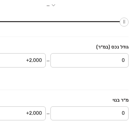
שבירו באר יעקב- משרדים
פרויקט במבצע
משרדים, צריפין החדשה, באר יעקב
1 חדרים • 55 מ״ר
למידע נוסף
גודל נכס (במ״ר)
משרדים חדשים למכירה ברובע האקליפטוס באר יעקב
...
קרא עוד
מגדל G City
פרויקט במבצע
משרדים, מב"ת מערב, אזור תעשייה חדש, ראשון לציון
קומה 13-28 • 2200 מ״ר
למידע נוסף
מ״ר בנוי
מגדל העסקים של G City
תדהר-לגון
פרויקט חדש
משרדים, אגמים, נתניה