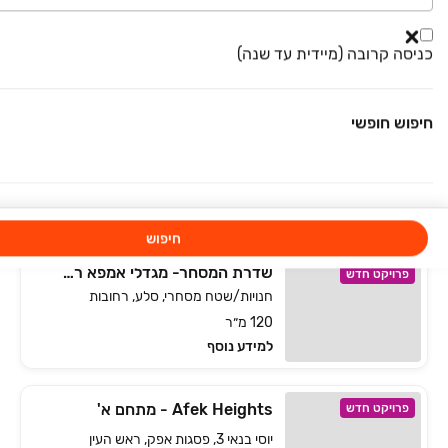
WING 612
פרויקט במבצע
חנויות/שטח מסחרי, כרמים, שוהם
כניסה קרובה (מיידית עד שנה)
370 מ״ר
למידע נוסף
חיפוש חופשי
אוניקס - ONYX
פרויקט במבצע
משרדים, צומת סביון, קרית אונו
קומה 1-12 • 150 מ״ר
למידע נוסף
חיפוש
שדרת המסחר- מגדלי אמפא רחובות
פרויקט חדש
חנויות/שטח מסחרי, סלע, רחובות
120 מ״ר
למידע נוסף
Afek Heights - מתחם א'
פרויקט חדש
יוסי בנאי 3, פסגות אפק, ראש העין