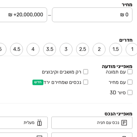
מחיר
₪ 50
מחסנים
מחסנים, ראש העין
קומה ‎קרקע‏ • 1200 מ״ר
שלומי ארזי נדל"ן
חדרים
5
4.5
4
3.5
3
2.5
2
1.5
1
₪ 1
מחסנים
מחסנים, ראש העין
מאפייני מודעה
עם תמונה
רק מושבים וקיבוצים
1 חדרים • קומה ‎1‏ • 2200 מ״ר
קובי פלד-שיווק נדל"ן
עם מחיר
נכסים שמחירם ירד
חדש
₪ 50
סיור 3D
המלאכה
מחסנים, ראש העין
קומה ‎קרקע‏ • 500 מ״ר
מאפייני הנכס
רויאל האוס
נכס עם חניה
מעלית
₪ 1,600,000