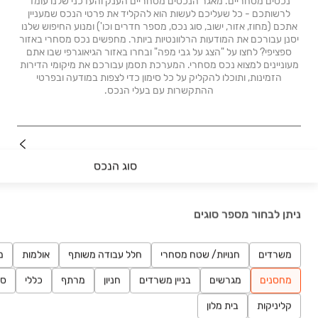
נכסים מסחריים. מאגר הנכסים מסחריים הענק והעדכני שלנו עומד
לרשותכם - כל שעליכם לעשות הוא להקליד את פרטי הנכס שמעניין
אתכם (מחוז, אזור, ישוב, סוג נכס, מספר חדרים וכו') ומנוע החיפוש שלנו
יסנן עבורכם את המודעות הרלוונטיות ביותר. מחפשים נכס מסחרי באזור
ספציפי? לחצו על "הצג על גבי מפה" ובחרו באזור הגיאוגרפי שבו אתם
מעוניינים למצוא נכס מסחרי. המערכת תסמן עבורכם את מיקומי הדירות
הזמינות, ותוכלו להקליק על כל סימון כדי לצפות במודעה ובפרטי
ההתקשרות עם בעלי הנכס.
נדל"ן
סוג הנכס
רכב
ניתן לבחור מספר סוגים
מוצרים
דרושים
משרדים
חנויות/ שטח מסחרי
חלל עבודה משותף
אולמות
מ
מחסנים
מגרשים
בניין משרדים
חניון
מרתף
כללי
סט
עוד באתר
קליניקות
בית מלון