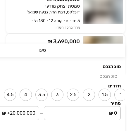
סמטת יצחק מודעי
דופלקס, רמת הדר, גבעת שמואל
5 חדרים • קומה ‎12‏ • 180 מ״ר
מחוז מרכז והשרון
₪ 3,690,000
קרן היסוד 11
סינון
דירה, גבעת שמואל
5 חדרים • קומה ‎5‏ • 128 מ״ר
סוג הנכס
מחוז מרכז והשרון
סוג הנכס
חדרים
עמוד 1 מתוך 1
4.5
4
3.5
3
2.5
2
1.5
1
מחיר
השארת פרטים
סיבת פנייה