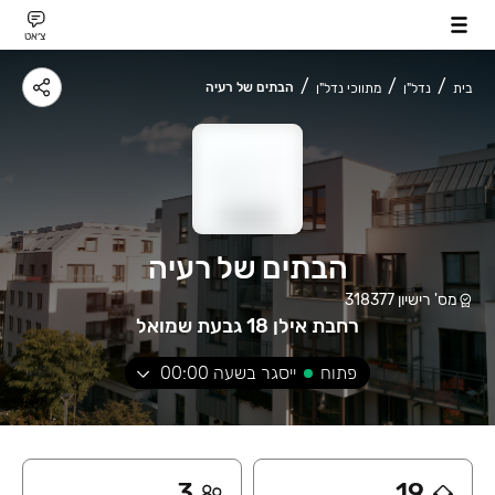
צ׳אט
הבתים של רעיה
בית
נדל"ן
מתווכי נדל"ן
הבתים של רעיה
מס' רישיון
318377
רחבת אילן 18 גבעת שמואל
פתוח
ייסגר בשעה
00:00
3
19