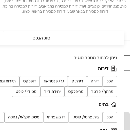
ברחבי הארץ. בלוח תמצאו דירות, דירות גן, דירות יוקרה ונכסים נוספים: בתים,
וילות, פנטהאוזים, קוטג׳ים, ועוד. דירות למכירה בתל אביב, דירות למכירה בחיפה,
דירות למכירה בבאר שבע, דירות למכירה בראשון לציון.
נדל"ן
סוג הנכס
רכב
ניתן לבחור מספר סוגים
מוצרים
דירות
דרושים
הכל
דירה
דירת גן
גג/ פנטהאוז
דופלקס
תיירות ונו
מרתף/ פרטר
טריפלקס
יחידת דיור
סטודיו/ לופט
עוד באתר
בתים
הכל
בית פרטי/ קוטג'
דו משפחתי
משק חקלאי/ נחלה
מ
יד2 אתכם בכל מקום
הורידו את האפליקציה וקבלו עדכונים בזמן אמת