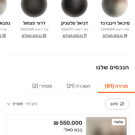
מיכאל ויינברנד
דניאל פלטניק
דרור פצחול
מס' רישיון
3244588
מס' רישיון
3226511
מס' רישיון
3205028
מס' רי
14
נכסים פעילים
11
נכסים פעילים
10
נכסים פעילים
10
נ
אינסטגרם: @allin_dimona
הנכסים שלנו
מכירה (81)
השכרה (21)
מסחרי (2)
מיון לפי
תאריך
סינון
₪ 550,000
בלעדי
בבא סאלי