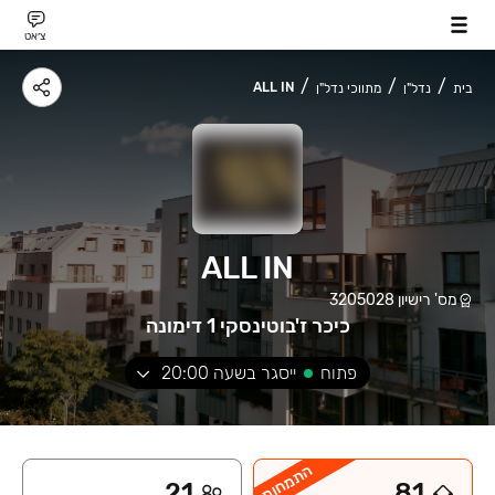
צ׳אט
ALL IN
בית
נדל"ן
מתווכי נדל"ן
ALL IN
מס' רישיון
3205028
כיכר ז'בוטינסקי 1 דימונה
פתוח
ייסגר בשעה
20:00
התמחות
21
81