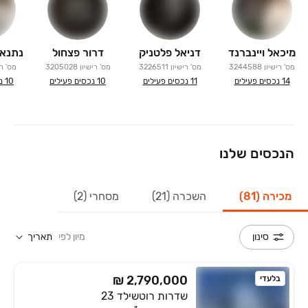
מיכאל ויינברנד
דניאל פלטניק
דרור פצחול
מס' רישיון
3244588
מס' רישיון
3226511
מס' רישיון
3205028
מס' רי
14
נכסים פעילים
11
נכסים פעילים
10
נכסים פעילים
10
נ
אינסטגרם: @allin_dimona
הנכסים שלנו
מכירה (81)
השכרה (21)
מסחרי (2)
מיון לפי
תאריך
סינון
₪ 2,790,000
בלעדי
שדרות רוטשילד 23