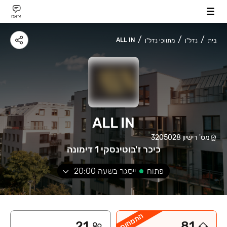
צ׳אט
ALL IN
בית
נדל"ן
מתווכי נדל"ן
ALL IN
מס' רישיון
3205028
כיכר ז'בוטינסקי 1 דימונה
פתוח
ייסגר בשעה
20:00
התמחות
21
81