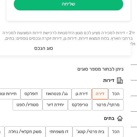
שליחה
יד2 - דירות למכירה מציע לכם מגוון הזדמנויות לרכישת דירות המוצעות למכירה
ברחבי הארץ. בלוח תמצאו דירות, דירות גן, דירות יוקרה ונכסים נוספים: בתים,
וילות, פנטהאוזים, קוטג׳ים, ועוד. דירות למכירה בתל אביב, דירות למכירה בחיפה,
סוג הנכס
דירות למכירה בבאר שבע, דירות למכירה בראשון לציון.
ניתן לבחור מספר סוגים
נדל"ן
דירות
רכב
הכל
דירה
דירת גן
גג/ פנטהאוז
דופלקס
תיירות ונו
מוצרים
מרתף/ פרטר
טריפלקס
יחידת דיור
סטודיו/ לופט
בתים
דרושים
הכל
בית פרטי/ קוטג'
דו משפחתי
משק חקלאי/ נחלה
מ
עוד באתר