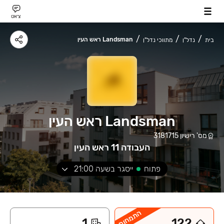
צ׳אט
Landsman ראש העין
בית
נדל"ן
מתווכי נדל"ן
Landsman ראש העין
מס' רישיון
3181715
העבודה 11 ראש העין
פתוח
ייסגר בשעה
21:00
התמחות
1
122