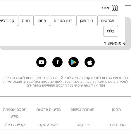
אחר
מגרשים
דיור מוגן
בניין מגורים
מחסן
חניה
קב' רכיש
יד2 אתכם בכל מקום
כללי
הורידו את האפליקציה וקבלו עדכונים בזמן אמת
איפוס
אישור
כל הזכויות שמורות לחברת קורל תל מפעילת יד2 - מודעות: דרושים, דירות להשכרה, דירות
למכירה, בתים להשכרה, העברת בתים, הובלות, לימודים, קניות, בעלי מקצוע, אצבע, תיירות
ועוד. אין לעשות שימוש בכל התכנים המופיעים באתר יד2.
תקנון
הצהרת נגישות
מדיניות פרטיות
הסכם אבטחת
מידע
מפת האתר
צור קשר
ביטול עסקה
קריירה ביד2