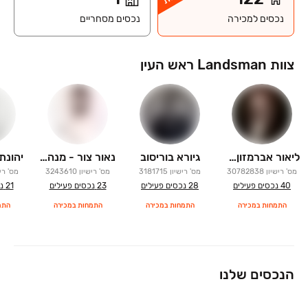
נכסים למכירה
נכסים מסחריים
צוות Landsman ראש העין
ליאור אברמזון- מנהל צוות
גיורא בוריסוב
נאור צור - מנהל צוות
מס' רישיון
30782838
מס' רישיון
3181715
מס' רישיון
3243610
מס' רי
40
נכסים פעילים
28
נכסים פעילים
23
נכסים פעילים
21
נ
התמחות במכירה
התמחות במכירה
התמחות במכירה
התמ
הנכסים שלנו