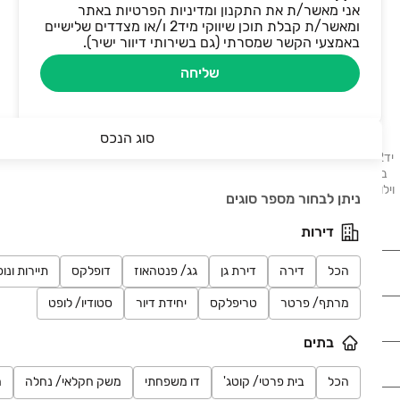
אני מאשר/ת את התקנון ומדיניות הפרטיות באתר
ומאשר/ת קבלת תוכן שיווקי מיד2 ו/או מצדדים שלישיים
באמצעי הקשר שמסרתי (גם בשירותי דיוור ישיר).
שליחה
סוג הנכס
יד2 - דירות למכירה מציע לכם מגוון הזדמנויות לרכישת דירות המוצעות למכירה
ברחבי הארץ. בלוח תמצאו דירות, דירות גן, דירות יוקרה ונכסים נוספים: בתים,
וילות, פנטהאוזים, קוטג׳ים, ועוד. דירות למכירה בתל אביב, דירות למכירה בחיפה,
ניתן לבחור מספר סוגים
דירות למכירה בבאר שבע, דירות למכירה בראשון לציון.
דירות
נדל"ן
הכל
דירה
דירת גן
גג/ פנטהאוז
דופלקס
תיירות ונו
מרתף/ פרטר
טריפלקס
יחידת דיור
סטודיו/ לופט
רכב
בתים
מוצרים
הכל
בית פרטי/ קוטג'
דו משפחתי
משק חקלאי/ נחלה
מ