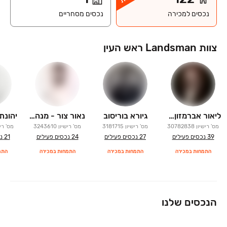
נכסים למכירה
נכסים מסחריים
צוות Landsman ראש העין
ליאור אברמזון- מנהל צוות
גיורא בוריסוב
נאור צור - מנהל צוות
מס' רישיון
30782838
מס' רישיון
3181715
מס' רישיון
3243610
מס' רי
39
נכסים פעילים
27
נכסים פעילים
24
נכסים פעילים
21
נ
התמחות במכירה
התמחות במכירה
התמחות במכירה
התמ
הנכסים שלנו