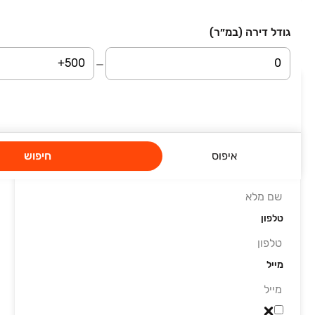
גודל דירה (במ״ר)
עמוד 1 מתוך 25
השארת פרטים
סיבת פנייה
איפוס
חיפוש
שם מלא
טלפון
מייל