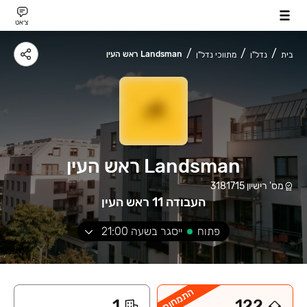
צ׳אט
Landsman ראש העין
בית
נדל"ן
מתווכי נדל"ן
Landsman ראש העין
מס' רישיון
3181715
העבודה 11 ראש העין
פתוח
ייסגר בשעה
21:00
התמחות
1
122