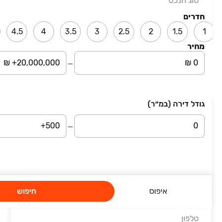
סוג הנכס
הבנים 19
דירה, שכונת הלל, רמת גן
חדרים
4 חדרים • קומה ‎5‏ • 82 מ״ר
4.5
4
3.5
3
2.5
2
1.5
1
מחוז תל אביב והסביבה
מחיר
עמוד 1 מתוך 4
גודל דירה (במ״ר)
השארת פרטים
סיבת פנייה
שם מלא
איפוס
חיפוש
טלפון