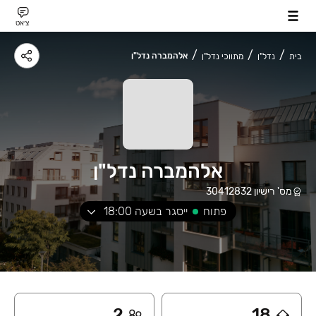
צ׳אט
אלהמברה נדל"ן
בית
נדל"ן
מתווכי נדל"ן
אלהמברה נדל"ן
מס' רישיון
30412832
פתוח
ייסגר בשעה
18:00
2
18