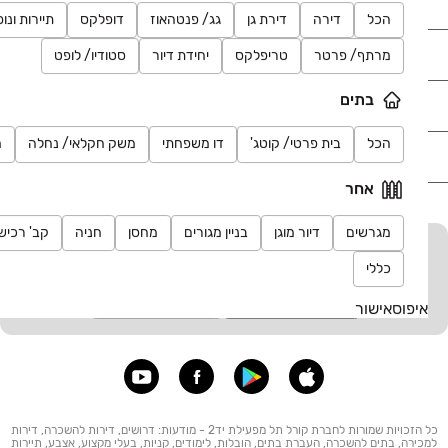
רכב
הכל
דירה
דירת גן
גג/ פנטהאוז
דופלקס
תיירות ונו
מוצרים
מרתף/ פרטר
טריפלקס
יחידת דיור
סטודיו/ לופט
בתים
דרושים
הכל
בית פרטי/ קוטג'
דו משפחתי
משק חקלאי/ נחלה
מ
עוד באתר
אחר
מגרשים
דיור מוגן
בניין מגורים
מחסן
חניה
קב' רכיש
יד2 אתכם בכל מקום
כללי
הורידו את האפליקציה וקבלו עדכונים בזמן אמת
איפוס
אישור
כל הזכויות שמורות לחברת קורל תל מפעילת יד2 - מודעות: דרושים, דירות להשכרה, דירות
למכירה, בתים להשכרה, העברת בתים, הובלות, לימודים, קניות, בעלי מקצוע, אצבע, תיירות