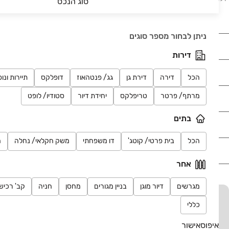
סוג הנכס
דירות למכירה בבאר שבע, דירות למכירה בראשון לציון.
ניתן לבחור מספר סוגים
נדל"ן
דירות
רכב
הכל
דירה
דירת גן
גג/ פנטהאוז
דופלקס
תיירות ונו
מרתף/ פרטר
טריפלקס
יחידת דיור
סטודיו/ לופט
מוצרים
בתים
דרושים
הכל
בית פרטי/ קוטג'
דו משפחתי
משק חקלאי/ נחלה
מ
עוד באתר
אחר
מגרשים
דיור מוגן
בניין מגורים
מחסן
חניה
קב' רכיש
יד2 אתכם בכל מקום
כללי
הורידו את האפליקציה וקבלו עדכונים בזמן אמת
איפוס
אישור