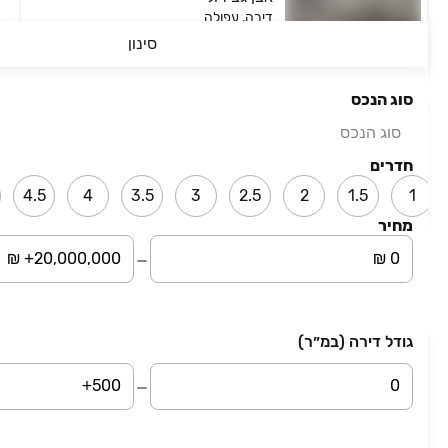
דירה, עפולה
סינון
3 חדרים • קומה ‎3‏ • 49 מ״ר
מחוז צפון והעמקים
סוג הנכס
₪ 899,000
סוג הנכס
דירה
דירה, עפולה
חדרים
3 חדרים • קומה ‎6‏ • 80 מ״ר
4.5
4
3.5
3
2.5
2
1.5
1
מחוז צפון והעמקים
מחיר
עמוד 1 מתוך 17
גודל דירה (במ״ר)
השארת פרטים
סיבת פנייה