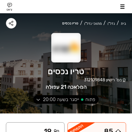
צ׳אט
טריו נכסים
בית
נדל"ן
מתווכי נדל"ן
טריו נכסים
מס' רישיון
312109848
המלאכה 21 עפולה
פתוח
ייסגר בשעה
20:00
התמחות
19
85