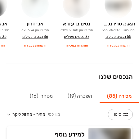
ח.א.נ. טריו נכסים פתרונות נדל"ן בע"מ.
נסים בן עזרא
אבי דדון
אבש
מס' רישיון
516586187
מס' רישיון
312109848
מס' רישיון
325634
מס' ריש
55
נכסים פעילים
37
נכסים פעילים
36
נכסים פעילים
35
נ
התמחות במכירה
התמחות במכירה
התמחות במכירה
התמ
הנכסים שלנו
מכירה (85)
השכרה (19)
מסחרי (16)
מיון לפי
מחיר - מהזול ליקר
סינון
למידע נוסף