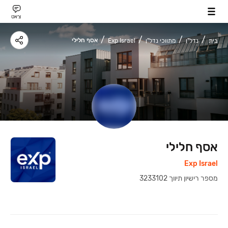
צ׳אט
אסף חלילי
בית
נדל"ן
מתווכי נדל"ן
Exp Israel
אסף חלילי
Exp Israel
מספר רישיון תיווך
‍
3233102