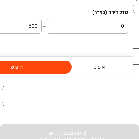
יד2 - דירות למכירה מציע לכם מגוון הזדמנויות לרכישת דירות המוצעות למכירה
ברחבי הארץ. בלוח תמצאו דירות, דירות גן, דירות יוקרה ונכסים נוספים: בתים,
וילות, פנטהאוזים, קוטג׳ים, ועוד. דירות למכירה בתל אביב, דירות למכירה בחיפה,
גודל דירה (במ״ר)
דירות למכירה בבאר שבע, דירות למכירה בראשון לציון.
נדל"ן
רכב
איפוס
חיפוש
מוצרים
דרושים
עוד באתר
יד2 אתכם בכל מקום