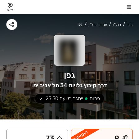
צ׳אט
גפן
בית
נדל"ן
מתווכי נדל"ן
גפן
דרך קיבוץ גלויות 34 תל אביב יפו
פתוח
ייסגר בשעה
23:30
התמחות
73
9