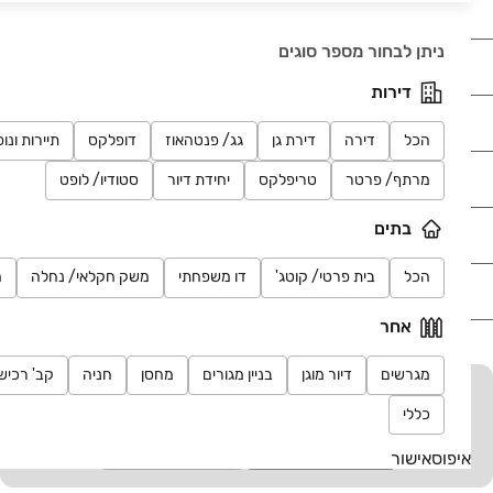
ניתן לבחור מספר סוגים
נדל"ן
דירות
רכב
הכל
דירה
דירת גן
גג/ פנטהאוז
דופלקס
תיירות ונו
מוצרים
מרתף/ פרטר
טריפלקס
יחידת דיור
סטודיו/ לופט
בתים
דרושים
הכל
בית פרטי/ קוטג'
דו משפחתי
משק חקלאי/ נחלה
מ
עוד באתר
אחר
מגרשים
דיור מוגן
בניין מגורים
מחסן
חניה
קב' רכיש
יד2 אתכם בכל מקום
כללי
הורידו את האפליקציה וקבלו עדכונים בזמן אמת
איפוס
אישור