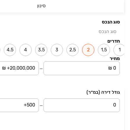
2 חדרים • קומה ‎5‏ • 58 מ״ר
סינון
מחוז תל אביב והסביבה
סוג הנכס
₪ 2,590,000
סוג הנכס
מרינה
תיירות ונופש, מרינה, הרצליה
חדרים
2 חדרים • קומה ‎1‏ • 45 מ״ר
4.5
4
3.5
3
2.5
2
1.5
1
מחוז מרכז והשרון
מחיר
עמוד 1 מתוך 2
גודל דירה (במ״ר)
השארת פרטים
סיבת פנייה
שם מלא