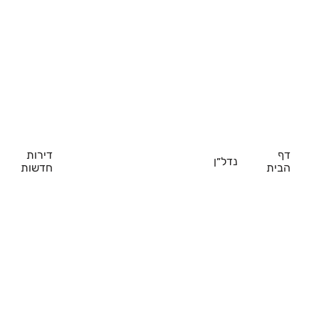
דף
דירות
נדל״ן
הבית
חדשות