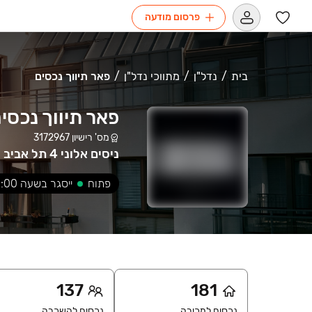
פרסום מודעה
בית
נדל"ן
מתווכי נדל"ן
פאר תיווך נכסים
פאר תיווך נכסי
מס' רישיון
3172967
ניסים אלוני 4 תל אביב יפו
פתוח
ייסגר בשעה
:00
137
181
נכסים למכירה
נכסים להשכרה