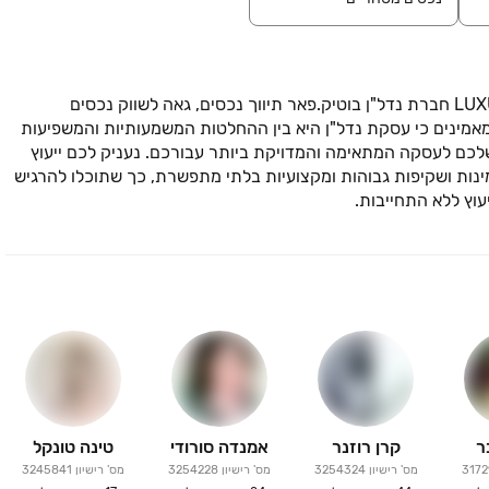
ברוכים הבאים לפאר תיווך נכסים,  LUXURY REAL ESTATE חברת נדל"ן בוטיק.פאר תיווך נכסים, גאה לשווק נכסים
אמינים כי עסקת נדל"ן היא בין ההחלטות המשמעותיות והמשפיעות
לכם לעסקה המתאימה והמדויקת ביותר עבורכם. נעניק לכם ייעוץ
ינות ושקיפות גבוהות ומקצועיות בלתי מתפשרת, כך שתוכלו להרגיש
עוץ ללא התחייבות.
ר
קרן רוזנר
אמנדה סורודי
טינה טונקל
317
מס' רישיון
3254324
מס' רישיון
3254228
מס' רישיון
3245841