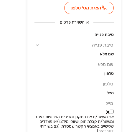
הצגת מס׳ טלפון
או
השארת פרטים
סיבת פנייה
שם מלא
טלפון
מייל
אני מאשר/ת את התקנון ומדיניות הפרטיות באתר
דליילה שוורץ
נטלי כהן
ענת רוזנטל
אורי
ומאשר/ת קבלת תוכן שיווקי מיד2 ו/או מצדדים
שלישיים באמצעי הקשר שמסרתי (גם בשירותי
מס' רישיון
3244679
מס' רישיון
3172967
מס' רישיון
312107003
מס' רי
דיוור ישיר).