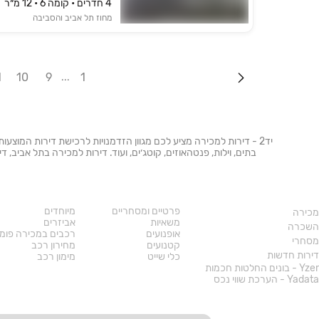
4 חדרים • קומה ‎6‏ • 12 מ״ר
מחוז תל אביב והסביבה
1
10
9
1
יד2 - דירות למכירה מציע לכם מגוון הזדמנויות לרכישת דירות המוצעו
בתים, וילות, פנטהאוזים, קוטג׳ים, ועוד. דירות למכירה בתל אביב,
נדל"ן
רכב
פרטיים ומסחריים
מיוחדים
מכירה
משאיות
אביזרים
השכרה
אופנועים
רכבים במכירה פומ
מסחרי
קטנועים
מחירון רכב
דירות חדשות
כלי שייט
מימון רכב
Yzer - בונים החלטות חכמות
Yadata - הערכת שווי נכס