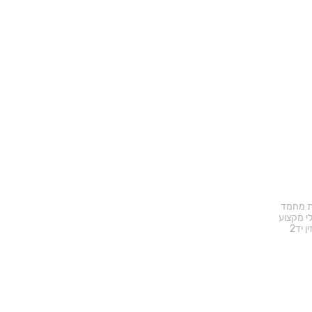
ד באתר
ת מחמד
י מקצוע
ן יד2