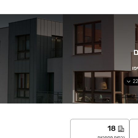
ם
22
18
נכסים מסחריים