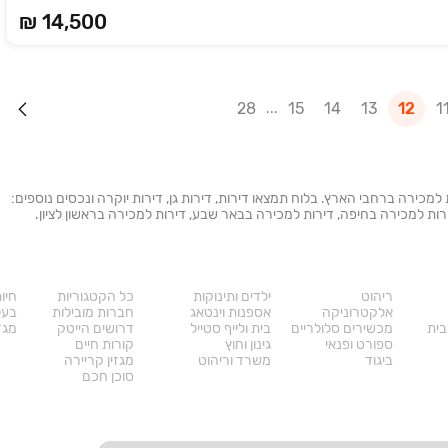
₪ 14,500
28
15
14
13
12
1
ת למכירה ברחבי הארץ. בלוח תמצאו דירות, דירות גן, דירות יוקרה ונכסים נוספים:
 דירות למכירה בחיפה, דירות למכירה בבאר שבע, דירות למכירה בראשון לציון.
מוצרים
דרושים
עו
ריהוט
ילדים ותינוקות
כל הקטגוריות
חיו
אלקטרוניקה
אספנות וינטאג
חברות מובילות
בעל
בית
מכשירים סלולריים
בית ולייף סטייל
דרושים הייטק
מגזי
ספורט ופנאי
גינון וחוץ
קורות חיים
ביגוד
משרד וריהוט
מגזין קריירה
סוכן חכם