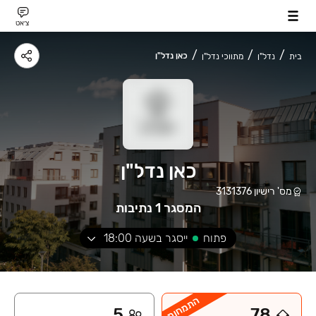
צ׳אט
כאן נדל"ן
בית
נדל"ן
מתווכי נדל"ן
כאן נדל"ן
מס' רישיון
3131376
המסגר 1 נתיבות
פתוח
ייסגר בשעה
18:00
התמחות
5
78