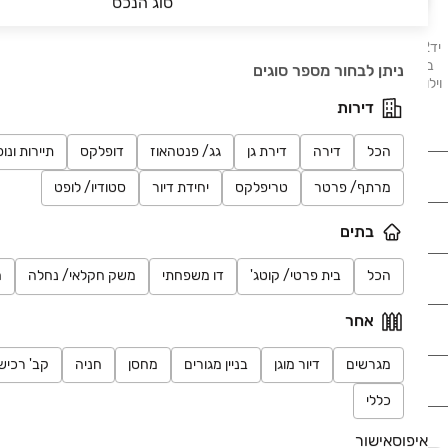
סוג הנכס
יד2 - דירות למכירה מציע לכם מגוון הזדמנויות לרכישת דירות המוצעות למכירה
ברחבי הארץ. בלוח תמצאו דירות, דירות גן, דירות יוקרה ונכסים נוספים: בתים,
ניתן לבחור מספר סוגים
וילות, פנטהאוזים, קוטג׳ים, ועוד. דירות למכירה בתל אביב, דירות למכירה בחיפה,
דירות למכירה בבאר שבע, דירות למכירה בראשון לציון.
דירות
הכל
דירה
דירת גן
גג/ פנטהאוז
דופלקס
תיירות ונו
נדל"ן
מרתף/ פרטר
טריפלקס
יחידת דיור
סטודיו/ לופט
רכב
בתים
הכל
בית פרטי/ קוטג'
דו משפחתי
משק חקלאי/ נחלה
מ
מוצרים
אחר
דרושים
מגרשים
דיור מוגן
בניין מגורים
מחסן
חניה
קב' רכיש
עוד באתר
כללי
איפוס
אישור