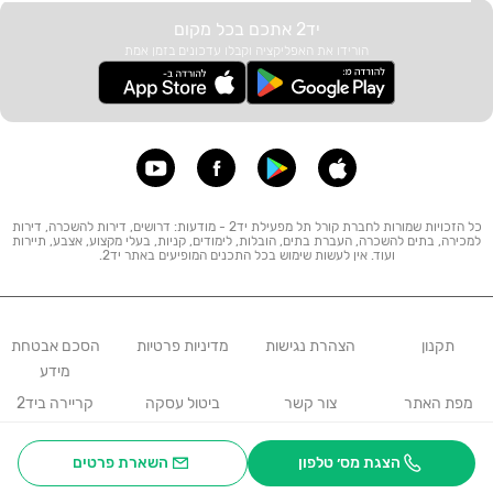
יד2 אתכם בכל מקום
הורידו את האפליקציה וקבלו עדכונים בזמן אמת
כל הזכויות שמורות לחברת קורל תל מפעילת יד2 - מודעות: דרושים, דירות להשכרה, דירות
למכירה, בתים להשכרה, העברת בתים, הובלות, לימודים, קניות, בעלי מקצוע, אצבע, תיירות
ועוד. אין לעשות שימוש בכל התכנים המופיעים באתר יד2.
תקנון
הצהרת נגישות
מדיניות פרטיות
הסכם אבטחת
מידע
מפת האתר
צור קשר
ביטול עסקה
קריירה ביד2
דירות חדשות
הצגת מס׳ טלפון
השארת פרטים