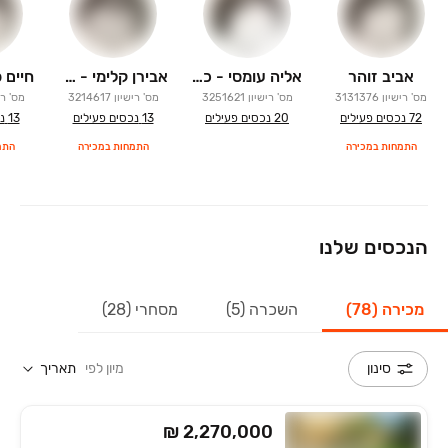
אביב זוהר
אליה עומסי - כאן נדלן
אבירן קלימי - כאן נדלן
מס' רישיון
3131376
מס' רישיון
3251621
מס' רישיון
3214617
מס' רי
72
נכסים פעילים
20
נכסים פעילים
13
נכסים פעילים
13
נ
התמחות במכירה
התמחות במכירה
התמ
הנכסים שלנו
מכירה (78)
השכרה (5)
מסחרי (28)
מיון לפי
תאריך
סינון
₪ 2,270,000