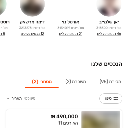
יאן שלמייב
אורטל נוי
דימה מרשאק
מס' רישיון
318300
מס' רישיון
3134019
מס' רישיון
3213278
מס' רי
46
נכסים פעילים
21
נכסים פעילים
12
נכסים פעילים
8
נכ
הנכסים שלנו
מכירה (98)
השכרה (2)
מסחרי (2)
מיון לפי
תאריך
סינון
₪ 490,000
האורגים 11