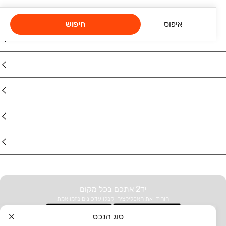
דירות למכירה בבאר שבע, דירות למכירה בראשון לציון.
איפוס
חיפוש
נדל"ן
רכב
מוצרים
דרושים
עוד באתר
יד2 אתכם בכל מקום
הורידו את האפליקציה וקבלו עדכונים בזמן אמת
סוג הנכס