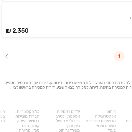
ד
₪ 2,350
1
ת למכירה ברחבי הארץ. בלוח תמצאו דירות, דירות גן, דירות יוקרה ונכסים נוספים:
 דירות למכירה בחיפה, דירות למכירה בבאר שבע, דירות למכירה בראשון לציון.
מוצרים
דרושים
עו
ריהוט
ילדים ותינוקות
כל הקטגוריות
חיו
אלקטרוניקה
אספנות וינטאג
חברות מובילות
בעל
בית
מכשירים סלולריים
בית ולייף סטייל
דרושים הייטק
מגזי
ספורט ופנאי
גינון וחוץ
קורות חיים
ביגוד
משרד וריהוט
מגזין קריירה