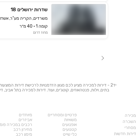
שדרות ירושלים 18
משרדים, הקריה מע"ר, אשדו
קומה ‎1‏ • 40 מ״ר
מחוז דרום
יד2 - דירות למכירה מציע לכם מגוון הזדמנויות לרכישת דירות המוצעו
בתים, וילות, פנטהאוזים, קוטג׳ים, ועוד. דירות למכירה בתל אביב,
נדל"ן
רכב
פרטיים ומסחריים
מיוחדים
מכירה
משאיות
אביזרים
השכרה
אופנועים
רכבים במכירה פומ
מסחרי
קטנועים
מחירון רכב
דירות חדשות
כלי שייט
מימון רכב