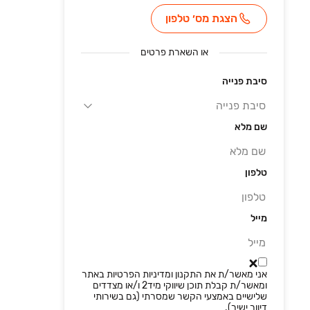
הצגת מס׳ טלפון
או
השארת פרטים
סיבת פנייה
שם מלא
טלפון
מייל
אני מאשר/ת את התקנון ומדיניות הפרטיות באתר
ילנה שפירא REHOUSE
פבל
REHOUSE YELENA
ומאשר/ת קבלת תוכן שיווקי מיד2 ו/או מצדדים
שלישיים באמצעי הקשר שמסרתי (גם בשירותי
מס' רישיון
312102968
מס' רישיון
30311153
מס' רישיון
3134547
מס' ריש
דיוור ישיר).