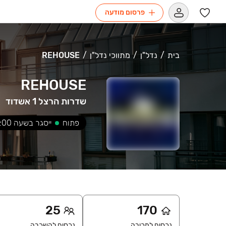
פרסום מודעה
בית
נדל"ן
מתווכי נדל"ן
REHOUSE
REHOUSE
שדרות הרצל 1 אשדוד
פתוח
ייסגר בשעה
:00
25
170
נכסים למכירה
נכסים להשכרה