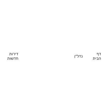
דף
דירות
נדל״ן
הבית
חדשות