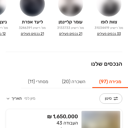
צוות לופו
עומר קליינמן
ליעד אפרת
ניצן
מס' רישיון
31034419
מס' רישיון
3133733
מס' רישיון
3246391
מס' ריש
33
נכסים פעילים
21
נכסים פעילים
21
נכסים פעילים
12
נ
הנכסים שלנו
מכירה (97)
השכרה (20)
מסחרי (11)
מיון לפי
תאריך
סינון
₪ 1,650,000
העבודה 43