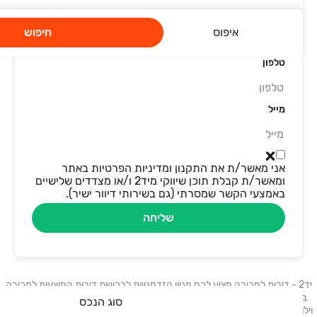
שם מלא
איפוס
חיפוש
טלפון
מייל
אני מאשר/ת את התקנון ומדיניות הפרטיות באתר
ומאשר/ת קבלת תוכן שיווקי מיד2 ו/או מצדדים שלישיים
באמצעי הקשר שמסרתי (גם בשירותי דיוור ישיר).
שליחה
יד2 - דירות למכירה מציע לכם מגוון הזדמנויות לרכישת דירות המוצעות למכירה
ברחבי הארץ. בלוח תמצאו דירות, דירות גן, דירות יוקרה ונכסים נוספים: בתים,
סוג הנכס
וילות, פנטהאוזים, קוטג׳ים, ועוד. דירות למכירה בתל אביב, דירות למכירה בחיפה,