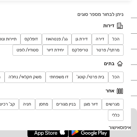
דירות למכירה בבאר שבע, דירות למכירה בראשון לציון.
ניתן לבחור מספר סוגים
נדל"ן
דירות
הכל
דירה
דירת גן
גג/ פנטהאוז
דופלקס
תיירות ונו
רכב
מרתף/ פרטר
טריפלקס
יחידת דיור
סטודיו/ לופט
מוצרים
בתים
דרושים
הכל
בית פרטי/ קוטג'
דו משפחתי
משק חקלאי/ נחלה
מ
עוד באתר
אחר
מגרשים
דיור מוגן
בניין מגורים
מחסן
חניה
קב' רכיש
כללי
יד2 אתכם בכל מקום
הורידו את האפליקציה וקבלו עדכונים בזמן אמת
איפוס
אישור