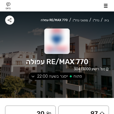
צ׳אט
RE/MAX 770 עפולה
בית
נדל"ן
מתווכי נדל"ן
RE/MAX 770 עפולה
מס' רישיון
30413000
פתוח
ייסגר בשעה
22:00
20
97