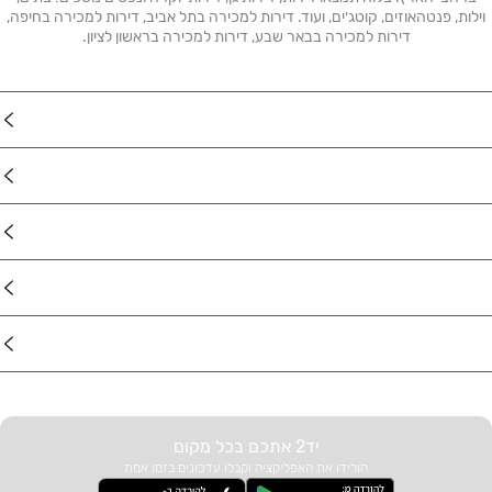
וילות, פנטהאוזים, קוטג׳ים, ועוד. דירות למכירה בתל אביב, דירות למכירה בחיפה,
דירות למכירה בבאר שבע, דירות למכירה בראשון לציון.
נדל"ן
רכב
מוצרים
דרושים
עוד באתר
יד2 אתכם בכל מקום
הורידו את האפליקציה וקבלו עדכונים בזמן אמת