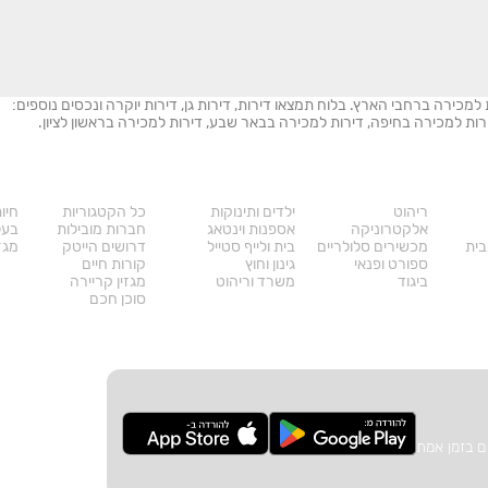
ת למכירה ברחבי הארץ. בלוח תמצאו דירות, דירות גן, דירות יוקרה ונכסים נוספים:
 דירות למכירה בחיפה, דירות למכירה בבאר שבע, דירות למכירה בראשון לציון.
מוצרים
דרושים
עו
ריהוט
ילדים ותינוקות
כל הקטגוריות
חיו
אלקטרוניקה
אספנות וינטאג
חברות מובילות
בעל
בית
מכשירים סלולריים
בית ולייף סטייל
דרושים הייטק
מגזי
ספורט ופנאי
גינון וחוץ
קורות חיים
ביגוד
משרד וריהוט
מגזין קריירה
סוכן חכם
ם בזמן אמת