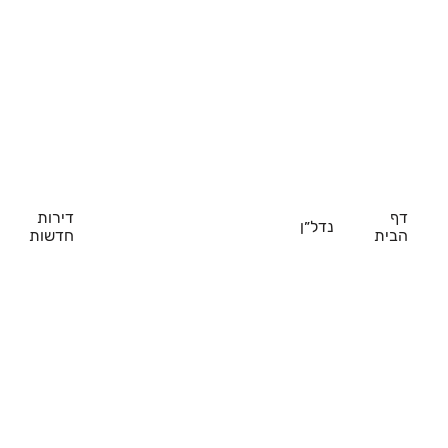
דף
דירות
נדל״ן
הבית
חדשות