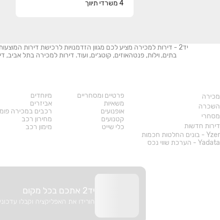
4
משרדי תיווך
יד2 - דירות למכירה מציע לכם מגוון הזדמנויות לרכישת דירות המוצעו
בתים, וילות, פנטהאוזים, קוטג׳ים, ועוד. דירות למכירה בתל אביב,
נדל"ן
רכב
פרטיים ומסחריים
מיוחדים
מכירה
משאיות
אביזרים
השכרה
אופנועים
רכבים במכירה פומ
מסחרי
קטנועים
מחירון רכב
דירות חדשות
כלי שייט
מימון רכב
Yzer - בונים החלטות חכמות
Yadata - הערכת שווי נכס
יד2 אתכם בכל מקום
הורידו את האפליקציה וקבלו עדכוני