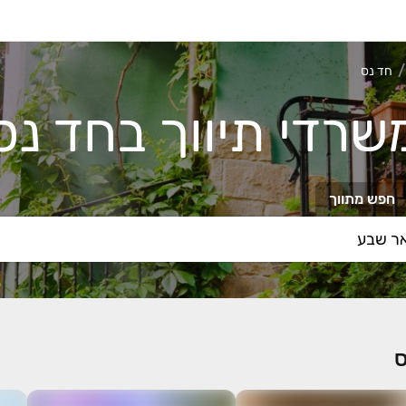
חד נס
שרדי תיווך בחד נס
חפש מתווך
ס