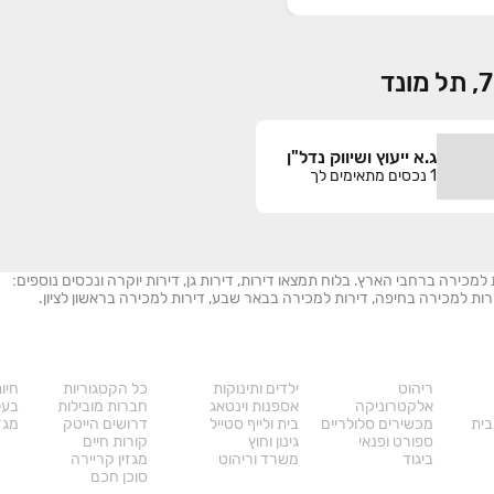
ג.א ייעוץ ושיווק נדל"ן
1
נכסים מתאימים לך
ת למכירה ברחבי הארץ. בלוח תמצאו דירות, דירות גן, דירות יוקרה ונכסים נוספים:
 דירות למכירה בחיפה, דירות למכירה בבאר שבע, דירות למכירה בראשון לציון.
מוצרים
דרושים
עו
ריהוט
ילדים ותינוקות
כל הקטגוריות
חיו
אלקטרוניקה
אספנות וינטאג
חברות מובילות
בעל
בית
מכשירים סלולריים
בית ולייף סטייל
דרושים הייטק
מגזי
ספורט ופנאי
גינון וחוץ
קורות חיים
ביגוד
משרד וריהוט
מגזין קריירה
סוכן חכם