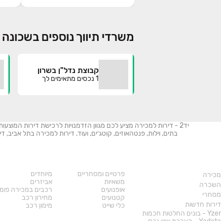
משרדי תיווך נוספים בשכונה 7, תל מונד
קבוצת נדל"ן בשרון
1
נכסים מתאימים לך
יד2 - דירות למכירה מציע לכם מגוון הזדמנויות לרכישת דירות המוצעו
בתים, וילות, פנטהאוזים, קוטג׳ים, ועוד. דירות למכירה בתל אביב,
נדל"ן
רכב
פרטיים ומסחריים
מיוחדים
מכירה
משאיות
אביזרים
השכרה
אופנועים
רכבים במכירה פומ
מסחרי
קטנועים
מחירון רכב
דירות חדשות
כלי שייט
מימון רכב
Yzer - בונים החלטות חכמות