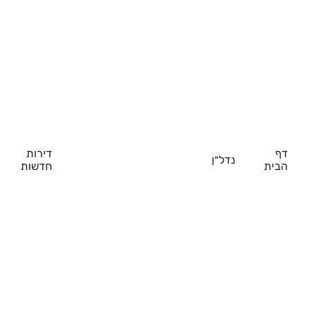
דף
דירות
נדל״ן
הבית
חדשות