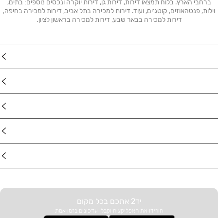
ברחבי הארץ. בלוח תמצאו דירות, דירות גן, דירות יוקרה ונכסים נוספים: בתים,
וילות, פנטהאוזים, קוטג׳ים, ועוד. דירות למכירה בתל אביב, דירות למכירה בחיפה,
דירות למכירה בבאר שבע, דירות למכירה בראשון לציון.
נדל"ן
רכב
מוצרים
דרושים
עוד באתר
יד2 אתכם בכל מקום
הורידו את האפליקציה וקבלו עדכונים בזמן אמת