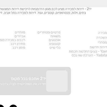
יד2 - דירות למכירה מציע לכם מגוון הזדמנויות לרכישת דירות המוצעו
בתים, וילות, פנטהאוזים, קוטג׳ים, ועוד. דירות למכירה בתל אביב,
נדל"ן
רכב
פרטיים ומסחריים
מיוחדים
מכירה
משאיות
אביזרים
השכרה
אופנועים
רכבים במכירה פומ
מסחרי
קטנועים
מחירון רכב
דירות חדשות
כלי שייט
מימון רכב
Yzer - בונים החלטות חכמות
Yadata - הערכת שווי נכס
יד2 אתכם בכל מקום
הורידו את האפליקציה וקבלו עדכוני