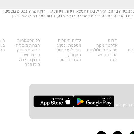
ת למכירה ברחבי הארץ. בלוח תמצאו דירות, דירות גן, דירות יוקרה ונכסים נוספים:
 דירות למכירה בחיפה, דירות למכירה בבאר שבע, דירות למכירה בראשון לציון.
מוצרים
דרושים
עו
ריהוט
ילדים ותינוקות
כל הקטגוריות
חיו
אלקטרוניקה
אספנות וינטאג
חברות מובילות
בעל
בית
מכשירים סלולריים
בית ולייף סטייל
דרושים הייטק
מגזי
ספורט ופנאי
גינון וחוץ
קורות חיים
ביגוד
משרד וריהוט
מגזין קריירה
סוכן חכם
ם בזמן אמת