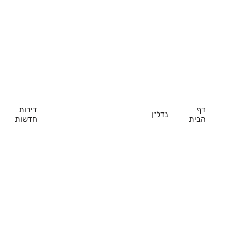
דף
דירות
נדל״ן
הבית
חדשות