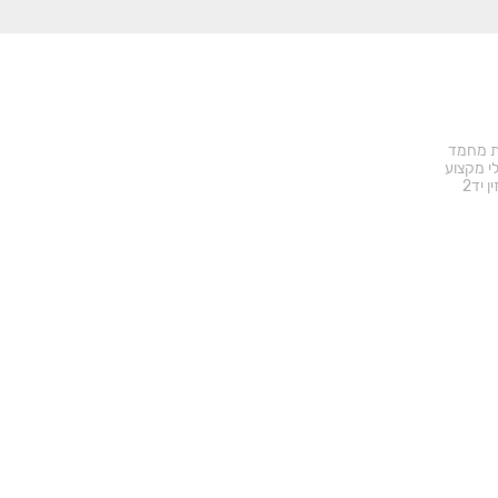
ד באתר
ת מחמד
י מקצוע
ן יד2