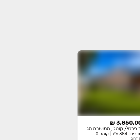
3,850,00
בית פרטי/ קוטג', המושבה הגרמנית, גן יבנה
דרום